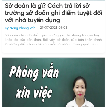
Sở đoản là gì? Cách trả lời sở
trường sở đoản ghi điểm tuyệt đối
với nhà tuyển dụng
27-07-2021, 09:03
Kỹ Năng Phỏng Vấn
Sở đoản chính là điểm yếu những yếu tố không tài giỏi hay
khéo léo của bản thân. Bởi vậy, sở đoản của bản thân chính
là những điểm hạn chế của mỗi cá nhân. Trong quá trình
phỏng vấn chắc chắn bạn từng nghe đến câu hỏi “sở đoản
[…]