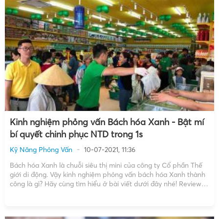
Kinh nghiệm phỏng vấn Bách hóa Xanh - Bật mí
bí quyết chinh phục NTD trong 1s
Kỹ Năng Phỏng Vấn
10-07-2021, 11:36
Bách hóa Xanh là chuỗi siêu thị mini của công ty Cổ phần Thế
giới di động. Vậy kinh nghiệm phỏng vấn bách hóa Xanh thành
công là gì? Hãy cùng tìm hiểu ở bài viết dưới đây nhé! Review
phỏng vấn Bách hóa Xanh Hình thức đăng ký ứng […]