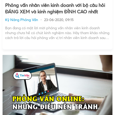
Phỏng vấn nhân viên kinh doanh với bộ câu hỏi
ĐÁNG XEM và kinh nghiệm ĐỈNH CAO nhất
Kỹ Năng Phỏng Vấn
23-06-2020, 09:15
Bạn đang có một lời mời phỏng vấn nhân viên kinh doanh
nhưng chưa hề có chút kinh nghiệm nào. Hãy tham khảo những
cách trả lời câu hỏi phỏng vấn vị trí nhân viên kinh doanh sau
để có sự chuẩn bị tốt nhất cho bản thân! Trong một […]