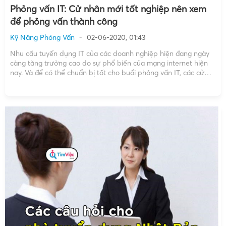
Phỏng vấn IT: Cử nhân mới tốt nghiệp nên xem
để phỏng vấn thành công
Kỹ Năng Phỏng Vấn
02-06-2020, 01:43
Nhu cầu tuyển dụng IT của các doanh nghiệp hiện đang ngày
càng tăng trưởng cao do sự phổ biến của mạng internet hiện
nay. Và để có thể chuẩn bị tốt cho buổi phỏng vấn IT, các cử
nhân mới tốt nghiệp nên chú ý những điều dưới đây […]