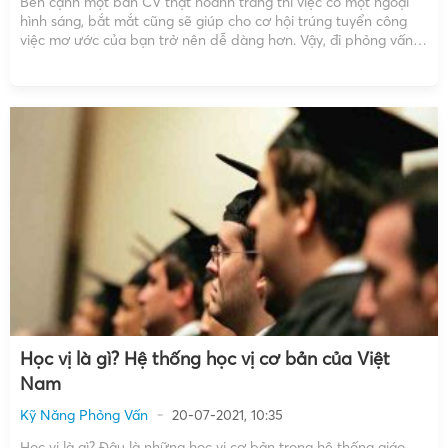
Bên cạnh một bản CV thật hoành tráng thì việc có một ngoại
hình sáng, bắt mắt cũng sẽ giúp cho cơ hội trúng tuyển công
việc mơ ước của bạn trở nên dễ dàng hơn. Vậy, đi phỏng vấn
xin việc nên mặc gì để có thể trở nên […]
Học vị là gì? Hệ thống học vị cơ bản của Việt
Nam
Kỹ Năng Phỏng Vấn
20-07-2021, 10:35
Học vị là gì? Đâu là những học vị cơ bản trong hệ thống giáo