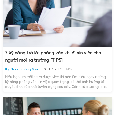
7 kỹ năng trả lời phỏng vấn khi đi xin việc cho
người mới ra trường [TIPS]
26-07-2021, 04:18
Kỹ Năng Phỏng Vấn
Nếu bạn tìm mãi chưa được việc thì nên tìm hiểu ngay những
kỹ năng phỏng vấn xin việc quan trọng, có thể ảnh hưởng tới
quyết định của nhà tuyển dụng sau đây. Cánh cửa tương lai có
rộng mở, tươi sáng không, tất cả đều phụ thuộc vào […]