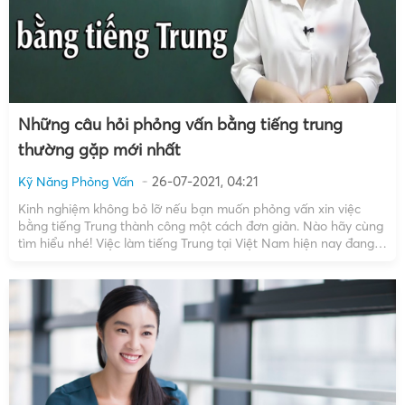
Những câu hỏi phỏng vấn bằng tiếng trung
thường gặp mới nhất
26-07-2021, 04:21
Kỹ Năng Phỏng Vấn
Kinh nghiệm không bỏ lỡ nếu bạn muốn phỏng vấn xin việc
bằng tiếng Trung thành công một cách đơn giản. Nào hãy cùng
tìm hiểu nhé! Việc làm tiếng Trung tại Việt Nam hiện nay đang
cực kỳ hot với mức lương hấp dẫn nhưng để có một công […]