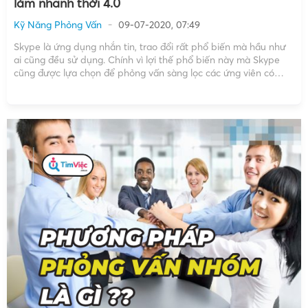
làm nhanh thời 4.0
Kỹ Năng Phỏng Vấn
09-07-2020, 07:49
Skype là ứng dụng nhắn tin, trao đổi rất phổ biến mà hầu như
ai cũng đều sử dụng. Chính vì lợi thế phổ biến này mà Skype
cũng được lựa chọn để phỏng vấn sàng lọc các ứng viên có
tiềm năng. Và để có thể phỏng vấn Skype […]