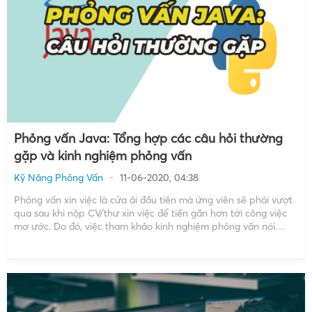
Phỏng vấn Java: Tổng hợp các câu hỏi thường
gặp và kinh nghiệm phỏng vấn
Kỹ Năng Phỏng Vấn
11-06-2020, 04:38
Phỏng vấn xin việc là cửa ải đầu tiên mà ứng viên sẽ phải vượt
qua sau khi nộp CV/thư xin việc để tiến gần hơn tới công việc
mơ ước. Do đó, việc tham khảo kinh nghiệm phỏng vấn nói
chung cũng như các câu hỏi phỏng vấn Java […]