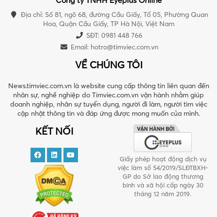
Công ty TNHH Eyeplus Online
Địa chỉ: Số 81, ngõ 68, đường Cầu Giấy, Tổ 05, Phường Quan
Hoa, Quận Cầu Giấy, TP Hà Nội, Việt Nam
SĐT: 0981 448 766
Email:
hotro@timviec.com.vn
VỀ CHÚNG TÔI
News.timviec.com.vn là website cung cấp thông tin liên quan đến
nhân sự, nghề nghiệp do Timviec.com.vn vận hành nhằm giúp
doanh nghiệp, nhân sự tuyển dụng, người đi làm, người tìm việc
cập nhật thông tin và đáp ứng được mong muốn của mình.
KẾT NỐI
Giấy phép hoạt động dịch vụ
việc làm số 54/2019/SLĐTBXH-
GP do Sở lao động thương
binh và xã hội cấp ngày 30
tháng 12 năm 2019.