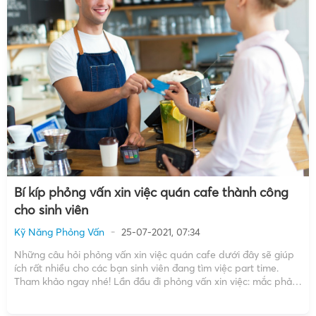
Bí kíp phỏng vấn xin việc quán cafe thành công
cho sinh viên
Kỹ Năng Phỏng Vấn
25-07-2021, 07:34
Những câu hỏi phỏng vấn xin việc quán cafe dưới đây sẽ giúp
ích rất nhiều cho các bạn sinh viên đang tìm việc part time.
Tham khảo ngay nhé! Lần đầu đi phỏng vấn xin việc: mắc phải
6 sai lầm, có thể bị loại ngay Top các câu […]