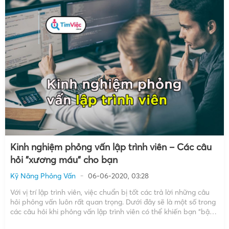
Kinh nghiệm phỏng vấn lập trình viên – Các câu
hỏi "xương máu" cho bạn
Kỹ Năng Phỏng Vấn
06-06-2020, 03:28
Với vị trí lập trình viên, việc chuẩn bị tốt các trả lời những câu
hỏi phỏng vấn luôn rất quan trọng. Dưới đây sẽ là một số trong
các câu hỏi khi phỏng vấn lập trình viên có thể khiến bạn “bật
bãi” khỏi buổi phỏng vấn nếu không […]