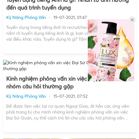
đến quá trình tuyển dụng
Kỹ Năng Phỏng Vấn
19-07-2021, 01:47
Tuyển dụng trong tiếng Anh là recruit/recruitment. Ngoài việc
nắm rõ tuyển dụng tiếng Anh là gì, bạn cũng nên tìm hiểu một
vài điều khác nữa. Tuyển dụng là gì? Tầm quan trọng của việc
tuyển dụng nhân sự Tuyển dụng nhân sự là gì? Các phương
pháp tuyển […]
Kinh nghiệm phỏng vấn xin việc Đại Sứ Quán: 4
nhóm câu hỏi thường gặp
Kỹ Năng Phỏng Vấn
15-07-2021, 07:52
Để được làm việc tại cơ quan Ngoại Giao, ắt hẳn các ứng viên
phải trang bị cho mình những kinh nghiệm phỏng vấn xin việc
Đại Sứ Quán, cụ thể cách trả lời cho các câu hỏi phỏng vấn
thường gặp. Dưới đây chúng tôi sẽ chia sẻ cho […]