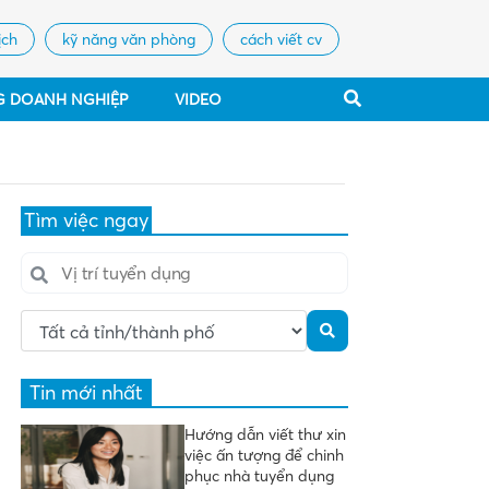
ịch
kỹ năng văn phòng
cách viết cv
G DOANH NGHIỆP
VIDEO
Tìm việc ngay
Tin mới nhất
Hướng dẫn viết thư xin
việc ấn tượng để chinh
phục nhà tuyển dụng