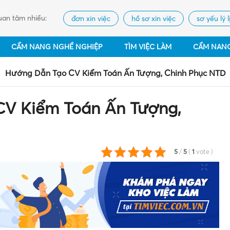
an tâm nhiều:
đơn xin việc
hồ sơ xin việc
sơ yếu lý l
CẨM NANG NGHỀ NGHIỆP
TÌM VIỆC LÀM
CẨM NAN
Hướng Dẫn Tạo CV Kiểm Toán Ấn Tượng, Chinh Phục NTD
V Kiểm Toán Ấn Tượng,
5
/
5
(
1
vote
)