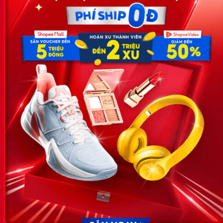
Công ty TNHH Eyeplus Online
Địa chỉ: Số 81, ngõ 68, đường Cầu Giấy, Tổ 05, Phường Quan
Hoa, Quận Cầu Giấy, TP Hà Nội, Việt Nam
SĐT: 0981 448 766
Email:
hotro@timviec.com.vn
VỀ CHÚNG TÔI
News.timviec.com.vn là website cung cấp thông tin liên quan đến
nhân sự, nghề nghiệp do Timviec.com.vn vận hành nhằm giúp
doanh nghiệp, nhân sự tuyển dụng, người đi làm, người tìm việc
cập nhật thông tin và đáp ứng được mong muốn của mình.
KẾT NỐI
Giấy phép hoạt động dịch vụ
việc làm số 54/2019/SLĐTBXH-
GP do Sở lao động thương
binh và xã hội cấp ngày 30
tháng 12 năm 2019.