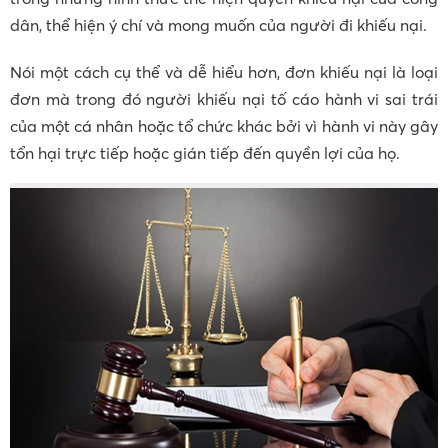
dân, thể hiện ý chí và mong muốn của người đi khiếu nại.
Nói một cách cụ thể và dễ hiểu hơn, đơn khiếu nại là loại
đơn mà trong đó người khiếu nại tố cáo hành vi sai trái
của một cá nhân hoặc tổ chức khác bởi vì hành vi này gây
tổn hại trực tiếp hoặc gián tiếp đến quyền lợi của họ.