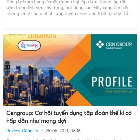
Công ty Nam Long là một doanh nghiệp được thành lập rất
sớm trong lĩnh vực xây dựng, bất động sản. Hãy cùng tìm hiểu
những lưu ý cần biết khi ứng tuyển nhân viên BĐS tại đây Tổng
quan về công ty Nam Long Thông tin doanh nghiệp Tên […]
Cengroup: Cơ hội tuyển dụng tập đoàn thế kỉ có
hấp dẫn như mong đợi
Review Công Ty
25-05-2021, 08:16