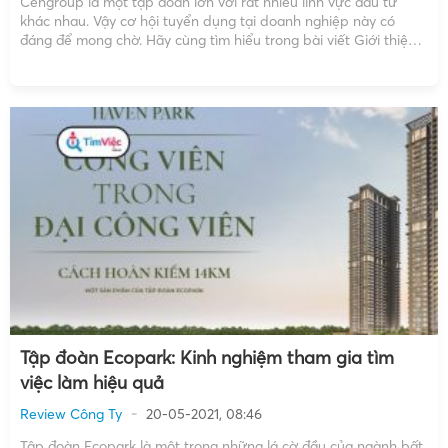
Cengroup là một tập đoàn lớn với rất nhiều lĩnh vực đầu tư
khác nhau. Vậy cơ hội tuyển dụng tại doanh nghiệp này có
đáng để mong chờ. Hãy cùng tìm hiểu trong bài viết Giới thiệu
về Cengroup Thông tin của doanh nghiệp Tên công ty: Công
ty […]
Tập đoàn Ecopark: Kinh nghiệm tham gia tìm
việc làm hiệu quả
Review Công Ty
20-05-2021, 08:46
Tập đoàn Ecopark là một trong những lá cờ đầu của ngành bất