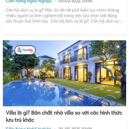
Cẩm Nang Nghề Nghiệp
05-02-2022, 03:56
Căn hộ dịch vụ là gì? Mặc dù đã rất phổ biến tuy nhiên không
nhiều người có kinh nghiệm tốt trong việc lựa chọn bất động
sản thuộc loại hình này. Căn hộ dịch vụ là gì? Căn hộ dịch vụ là
một loại hình bất động sản cho […]
Villa là gì? Bản chất nhà villa so với các hình thức
lưu trú khác
Cẩm Nang Nghề Nghiệp
20-09-2021, 03:09