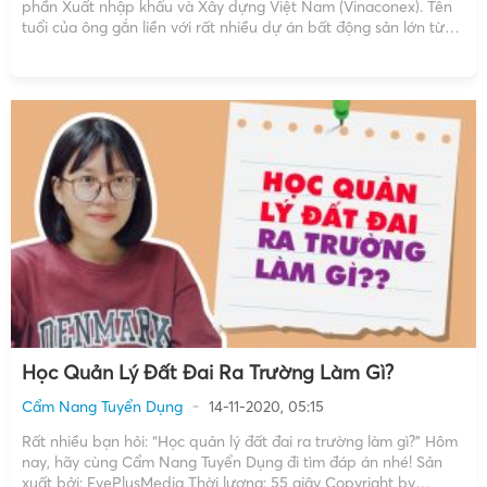
phần Xuất nhập khẩu và Xây dựng Việt Nam (Vinaconex). Tên
tuổi của ông gắn liền với rất nhiều dự án bất động sản lớn từ
Ecopark đến Cát Bà Amatina. Vậy hành trình vươn tới thành
[…]
Học Quản Lý Đất Đai Ra Trường Làm Gì?
Cẩm Nang Tuyển Dụng
14-11-2020, 05:15
Rất nhiều bạn hỏi: “Học quản lý đất đai ra trường làm gì?” Hôm
nay, hãy cùng Cẩm Nang Tuyển Dụng đi tìm đáp án nhé! Sản
xuất bởi: EyePlusMedia Thời lượng: 55 giây Copyright by