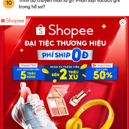
Trình độ chuyên môn là gì? Phân loại vàcách ghi
10
trong hồ sơ?
Công ty TNHH Eyeplus Online
Địa chỉ: Số 81, ngõ 68, đường Cầu Giấy, Tổ 05, Phường Quan
Hoa, Quận Cầu Giấy, TP Hà Nội, Việt Nam
SĐT: 0981 448 766
Email:
hotro@timviec.com.vn
VỀ CHÚNG TÔI
News.timviec.com.vn là website cung cấp thông tin liên quan đến
nhân sự, nghề nghiệp do Timviec.com.vn vận hành nhằm giúp
doanh nghiệp, nhân sự tuyển dụng, người đi làm, người tìm việc
cập nhật thông tin và đáp ứng được mong muốn của mình.