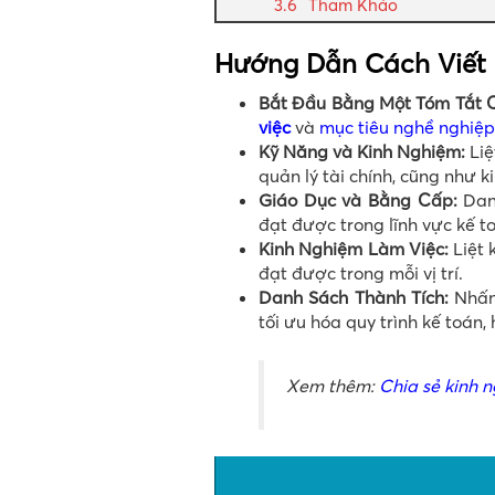
Tham Khảo
Hướng Dẫn Cách Viết 
Bắt Đầu Bằng Một Tóm Tắt 
việc
và
mục tiêu nghề nghiệp
Kỹ Năng và Kinh Nghiệm:
Liệ
quản lý tài chính, cũng như k
Giáo Dục và Bằng Cấp:
Danh
đạt được trong lĩnh vực kế t
Kinh Nghiệm Làm Việc:
Liệt 
đạt được trong mỗi vị trí.
Danh Sách Thành Tích:
Nhấn 
tối ưu hóa quy trình kế toán, 
Xem thêm:
Chia sẻ kinh 