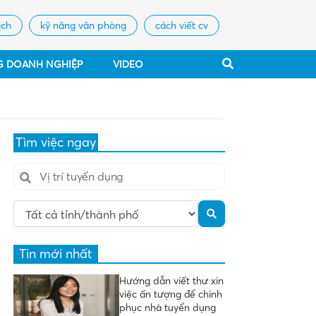
ịch
kỹ năng văn phòng
cách viết cv
G DOANH NGHIỆP
VIDEO
Tìm việc ngay
Tin mới nhất
Hướng dẫn viết thư xin
việc ấn tượng để chinh
phục nhà tuyển dụng