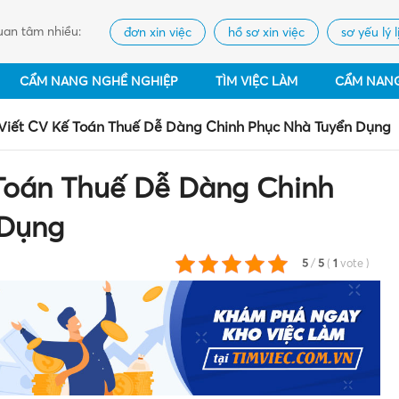
an tâm nhiều:
đơn xin việc
hồ sơ xin việc
sơ yếu lý l
CẨM NANG NGHỀ NGHIỆP
TÌM VIỆC LÀM
CẨM NAN
Viết CV Kế Toán Thuế Dễ Dàng Chinh Phục Nhà Tuyển Dụng
Toán Thuế Dễ Dàng Chinh
 Dụng
5
/
5
(
1
vote
)