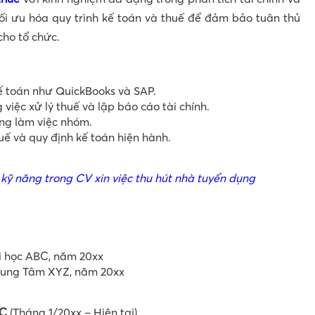
 tối ưu hóa quy trình kế toán và thuế để đảm bảo tuân thủ
cho tổ chức.
 toán như QuickBooks và SAP.
việc xử lý thuế và lập báo cáo tài chính.
ăng làm việc nhóm.
uế và quy định kế toán hiện hành.
kỹ năng trong CV xin việc thu hút nhà tuyển dụng
 học ABC, năm 20xx
rung Tâm XYZ, năm 20xx
BC
(Tháng 1/20xx – Hiện tại)