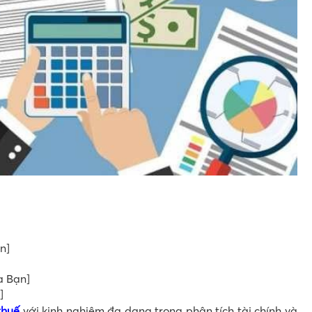
n]
a Bạn]
]
thuế
với kinh nghiệm đa dạng trong phân tích tài chính và