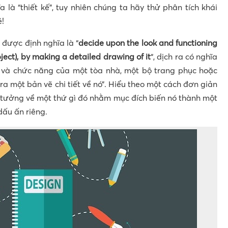
a là “thiết kế”, tuy nhiên chúng ta hãy thử phân tích khái
é!
 được định nghĩa là “
decide upon the look and functioning
bject), by making a detailed drawing of it
“, dịch ra có nghĩa
i và chức năng của một tòa nhà, một bộ trang phục hoặc
a một bản vẽ chi tiết về nó”. Hiểu theo một cách đơn giản
 ý tưởng về một thứ gì đó nhằm mục đích biến nó thành một
ấu ấn riêng.