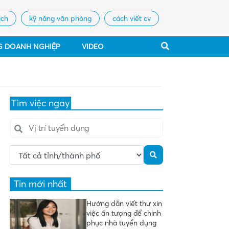
ịch
kỹ năng văn phòng
cách viết cv
G DOANH NGHIỆP
VIDEO
Tìm việc ngay
Tin mới nhất
Hướng dẫn viết thư xin
việc ấn tượng để chinh
phục nhà tuyển dụng