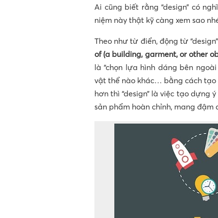
Ai cũng biết rằng “design” có nghĩ
niệm này thật kỹ càng xem sao nh
Theo như từ điển, động từ “design”
of (a building, garment, or other o
là “chọn lựa hình dáng bên ngoà
vật thể nào khác… bằng cách tạo r
hơn thì “design” là việc tạo dựng
sản phẩm hoàn chỉnh, mang đậm d