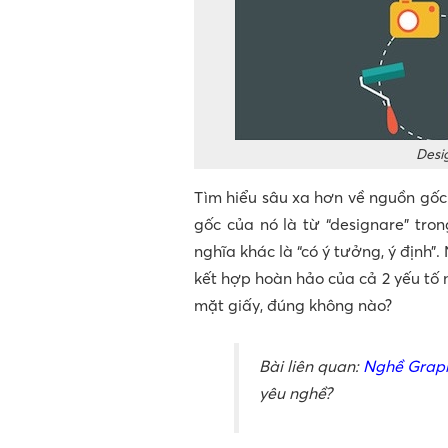
Desig
Tìm hiểu sâu xa hơn về nguồn gốc 
gốc của nó là từ “designare” tro
nghĩa khác là “có ý tưởng, ý định”.
kết hợp hoàn hảo của cả 2 yếu tố n
mặt giấy, đúng không nào?
Bài liên quan:
Nghề Graph
yêu nghề?