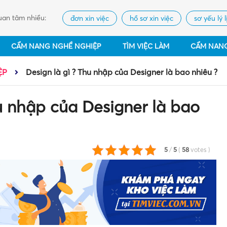
an tâm nhiều:
đơn xin việc
hồ sơ xin việc
sơ yếu lý l
CẨM NANG NGHỀ NGHIỆP
TÌM VIỆC LÀM
CẨM NAN
ỆP
Design là gì ? Thu nhập của Designer là bao nhiêu ?
hu nhập của Designer là bao
5
/
5
(
58
votes
)