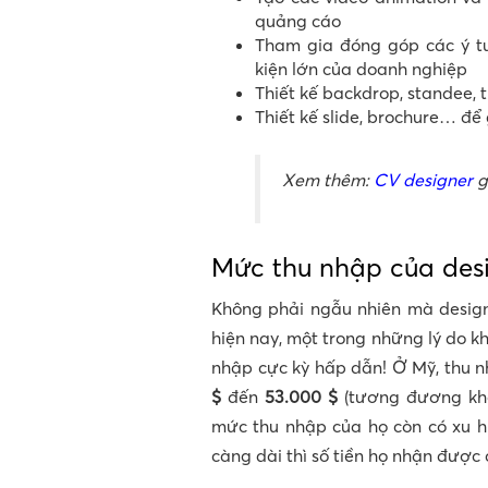
quảng cáo
Tham gia đóng góp các ý tư
kiện lớn của doanh nghiệp
Thiết kế backdrop, standee, t
Thiết kế slide, brochure… để
Xem thêm:
CV designer
g
Mức thu nhập của des
Không phải ngẫu nhiên mà design
hiện nay, một trong những lý do k
nhập cực kỳ hấp dẫn! Ở Mỹ, thu 
$
đến
53.000 $
(tương đương kho
mức thu nhập của họ còn có xu h
càng dài thì số tiền họ nhận được