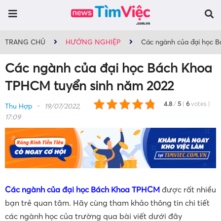
TRANG CHỦ
HƯỚNG NGHIỆP
Các ngành của đại học 
Các ngành của đại học Bách Khoa
TPHCM tuyển sinh năm 2022
4.8
/
5
(
6
votes
)
Thu Hợp
19/07/2022,
17:09
Các ngành của đại học Bách Khoa TPHCM
được rất nhiều
bạn trẻ quan tâm. Hãy cùng tham khảo thông tin chi tiết
các ngành học của trường qua bài viết dưới đây