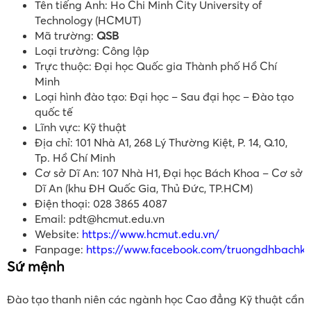
Tên tiếng Anh: Ho Chi Minh City University of
Technology (HCMUT)
Mã trường:
QSB
Loại trường: Công lập
Trực thuộc: Đại học Quốc gia Thành phố Hồ Chí
Minh
Loại hình đào tạo: Đại học – Sau đại học – Đào tạo
quốc tế
Lĩnh vực: Kỹ thuật
Địa chỉ: 101 Nhà A1, 268 Lý Thường Kiệt, P. 14, Q.10,
Tp. Hồ Chí Minh
Cơ sở Dĩ An: 107 Nhà H1, Đại học Bách Khoa – Cơ sở
Dĩ An (khu ĐH Quốc Gia, Thủ Đức, TP.HCM)
Điện thoại: 028 3865 4087
Email:
pdt@hcmut.edu.vn
Website:
https://www.hcmut.edu.vn/
Fanpage:
https://www.facebook.com/truongdhbachk
Sứ mệnh
Đào tạo thanh niên các ngành học Cao đẳng Kỹ thuật cần