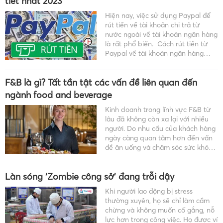
tiết nhất 2023
Hiện nay, việc sử dụng Paypal để
rút tiền về tài khoản chi trả từ
nước ngoài về tài khoản ngân hàng
là rất phổ biến. Cách rút tiền từ
Paypal về tài khoản ngân hàng
như thế nào? Hãy tham khảo bài
viết dưới đây: Paypal là gì? Paypal
F&B là gì? Tất tần tật các vấn đề liên quan đến
[…]
ngành food and beverage
Kinh doanh trong lĩnh vực F&B từ
lâu đã không còn xa lại với nhiều
người. Do nhu cầu của khách hàng
ngày càng quan tâm hơn đến vấn
đề ăn uống và chăm sóc sức khỏe.
Vậy kinh doanh F&B là gì? Doanh
nghiệp cần làm gì để có […]
Làn sóng ‘Zombie công sở’ đang trỗi dậy
Khi người lao động bị stress
thường xuyên, họ sẽ chỉ làm cầm
chừng và không muốn cố gắng, nỗ
lực hơn trong công việc. Họ được ví