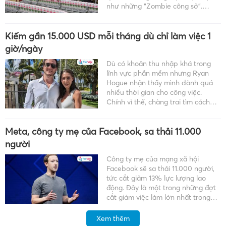
như những “Zombie công sở”.
“Quiet quitting” – một thuật ngữ
mới phổ biến trên nền tảng Tiktok
Kiếm gần 15.000 USD mỗi tháng dù chỉ làm việc 1
từ đầu năm 2022, […]
giờ/ngày
Dù có khoản thu nhập khá trong
lĩnh vực phần mềm nhưng Ryan
Hogue nhận thấy mình dành quá
nhiều thời gian cho công việc.
Chính vì thế, chàng trai tìm cách
kiếm thêm nguồn thu với công việc
kinh doanh các sản phẩm online và
Meta, công ty mẹ của Facebook, sa thải 11.000
vô cùng bất ngờ […]
người
Công ty mẹ của mạng xã hội
Facebook sẽ sa thải 11.000 người,
tức cắt giảm 13% lực lượng lao
động. Đây là một trong những đợt
cắt giảm việc làm lớn nhất trong
ngành công nghệ năm nay. Thông
báo này được Meta đưa ra ngày 9-
Xem thêm
11, đúng với […]