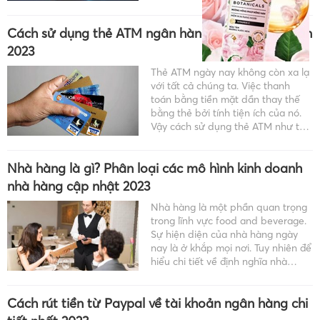
mức lương ngành an toàn thông
tin năm 2023 là bao nhiêu nhé?
Cách sử dụng thẻ ATM ngân hàng chi tiết, đơn giản
Mức lương ngành an toàn thông
tin cập […]
2023
Thẻ ATM ngày nay không còn xa lạ
với tất cả chúng ta. Việc thanh
toán bằng tiền mặt dần thay thế
bằng thẻ bởi tính tiện ích của nó.
Vậy cách sử dụng thẻ ATM như thế
nào? Hãy tham khảo bài viết dưới
đây: Thẻ ATM là gì? […]
Nhà hàng là gì? Phân loại các mô hình kinh doanh
nhà hàng cập nhật 2023
Nhà hàng là một phần quan trọng
trong lĩnh vực food and beverage.
Sự hiện diện của nhà hàng ngày
nay là ở khắp mọi nơi. Tuy nhiên để
hiểu chi tiết về định nghĩa nhà
hàng là gì thì có rất nhiều người
chưa nắm được. Bài viết dưới […]
Cách rút tiền từ Paypal về tài khoản ngân hàng chi