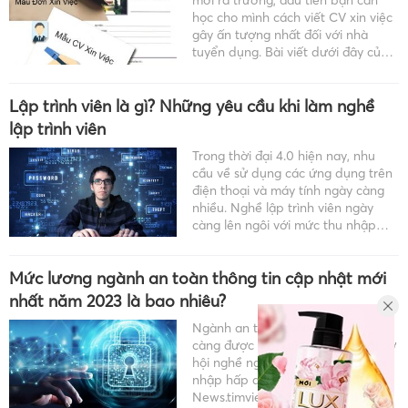
mới ra trường, đầu tiên bạn cần
học cho mình cách viết CV xin việc
gây ấn tượng nhất đối với nhà
tuyển dụng. Bài viết dưới đây của
chúng tôi sẽ hướng dẫn cách viết
CV xin việc giáo viên hiệu quả […]
Lập trình viên là gì? Những yêu cầu khi làm nghề
lập trình viên
Trong thời đại 4.0 hiện nay, nhu
cầu về sử dụng các ứng dụng trên
điện thoại và máy tính ngày càng
nhiều. Nghề lập trình viên ngày
càng lên ngôi với mức thu nhập
cao ngất ngưởng. Hãy cùng
News.timviec.com.vn tìm hiểu kĩ
Mức lương ngành an toàn thông tin cập nhật mới
hơn về nghề IT này qua […]
nhất năm 2023 là bao nhiêu?
Ngành an toàn thông tin ngày
càng được giới trẻ yêu thích bởi cơ
hội nghề nghiệp lớn và mức thu
nhập hấp dẫn. Hãy cùng
News.timviec.com.vn khám phá