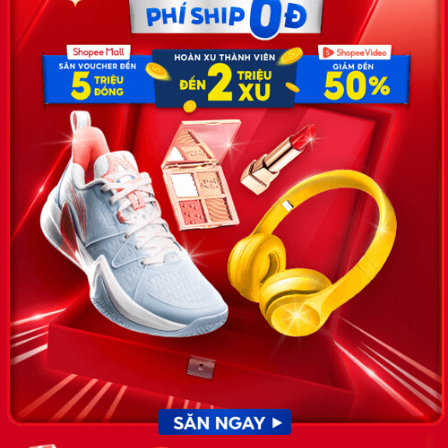
Công ty TNHH Eyeplus Online
Địa chỉ: Số 81, ngõ 68, đường Cầu Giấy, Tổ 05, Phường Quan
Hoa, Quận Cầu Giấy, TP Hà Nội, Việt Nam
SĐT: 0981 448 766
Email:
hotro@timviec.com.vn
VỀ CHÚNG TÔI
News.timviec.com.vn là website cung cấp thông tin liên quan đến
nhân sự, nghề nghiệp do Timviec.com.vn vận hành nhằm giúp
doanh nghiệp, nhân sự tuyển dụng, người đi làm, người tìm việc
cập nhật thông tin và đáp ứng được mong muốn của mình.
KẾT NỐI
Giấy phép hoạt động dịch vụ
việc làm số 54/2019/SLĐTBXH-
GP do Sở lao động thương
binh và xã hội cấp ngày 30
tháng 12 năm 2019.