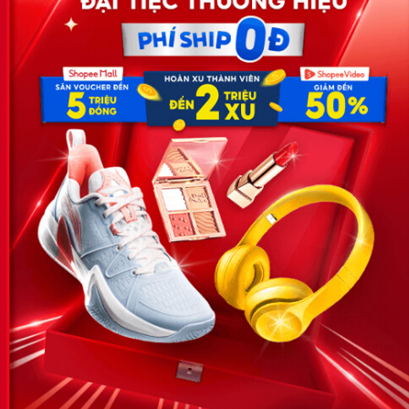
Công ty TNHH Eyeplus Online
Địa chỉ: Số 81, ngõ 68, đường Cầu Giấy, Tổ 05, Phường Quan
Hoa, Quận Cầu Giấy, TP Hà Nội, Việt Nam
SĐT: 0981 448 766
Email:
hotro@timviec.com.vn
VỀ CHÚNG TÔI
News.timviec.com.vn là website cung cấp thông tin liên quan đến
nhân sự, nghề nghiệp do Timviec.com.vn vận hành nhằm giúp
doanh nghiệp, nhân sự tuyển dụng, người đi làm, người tìm việc
cập nhật thông tin và đáp ứng được mong muốn của mình.
KẾT NỐI
Giấy phép hoạt động dịch vụ
việc làm số 54/2019/SLĐTBXH-
GP do Sở lao động thương
binh và xã hội cấp ngày 30
tháng 12 năm 2019.