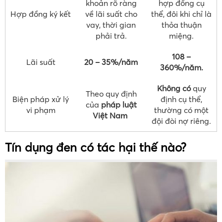
khoản rõ ràng
hợp đồng cụ
Hợp đồng ký kết
về lãi suất cho
thể, đôi khi chỉ là
vay, thời gian
thỏa thuận
phải trả.
miệng.
108 –
Lãi suất
20 – 35%/năm
360%/năm.
Không có
quy
Theo quy định
Biện pháp xử lý
định cụ thể,
của
pháp luật
vi phạm
thường có một
Việt Nam
đội đòi nợ riêng.
Tín dụng đen có tác hại thế nào?