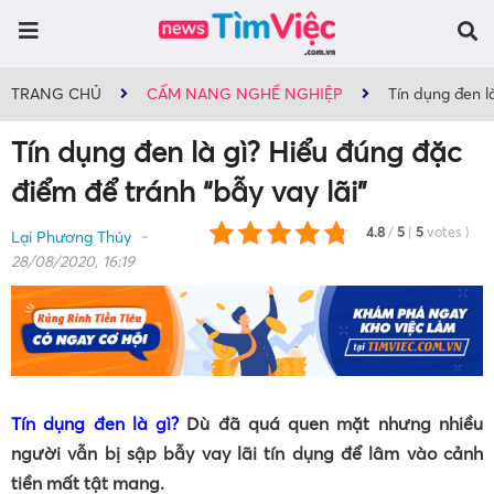
TRANG CHỦ
CẨM NANG NGHỀ NGHIỆP
Tín dụng đen l
Tín dụng đen là gì? Hiểu đúng đặc
điểm để tránh “bẫy vay lãi”
4.8
/
5
(
5
votes
)
Lại Phương Thúy
28/08/2020, 16:19
Tín dụng đen là gì?
Dù đã quá quen mặt nhưng nhiều
người vẫn bị sập bẫy vay lãi tín dụng để lâm vào cảnh
tiền mất tật mang.