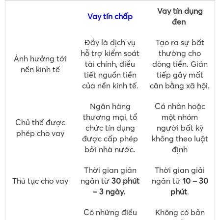
Vay tín dụng
Vay tín chấp
đen
Đầy là dịch vụ
Tạo ra sự bất
hỗ trợ kiểm soát
thường cho
Ảnh hưởng tới
tài chính, điều
dòng tiền. Gián
nền kinh tế
tiết nguồn tiền
tiếp gây mất
của nền kinh tế.
cân bằng xã hội.
Ngân hàng
Cá nhân hoặc
thương mại, tổ
một nhóm
Chủ thể được
chức tín dụng
người bất kỳ
phép cho vay
được cấp phép
không theo luật
bởi nhà nước.
định
Thời gian giản
Thời gian giải
Thủ tục cho vay
ngân từ
30 phút
ngân từ
10 – 30
– 3 ngày.
phút
.
Có những điều
Không có bản