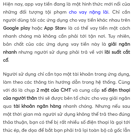
Hiện nay, app vay tiền đang là một hình thức mới nổi của
những đối tượng tội phạm
cho vay nặng lãi
. Chỉ cần
người dùng tải các ứng dụng cho vay tiền khác nhau trên
Google play
hoặc
App Stor
e là có thể vay tiền một cách
nhanh chóng mà không cần phải tới tận nơi. Tuy nhiên,
bản chất của các ứng dụng vay tiền này là
giải ngân
nhanh
nhưng người sử dụng phải trả về với
lãi suất cắt
cổ
.
Người sử dụng chỉ cần tạo một tài khoản trong ứng dụng,
làm theo các thông tin hướng dẫn trong hệ thống. Cùng
với đó là chụp
2 mặt của CMT
và cung cấp
số điện thoại
của người thân
thì sẽ được bên tổ chức cho vay giải ngân
qua
tài khoản ngân hàng
nhanh chóng. Nhưng nếu sau
một thời gian mà người sử dụng không thể trả theo đúng
thỏa thuận, bạn có thể bị rất nhiều số điện thoại là gọi tới
thúc ép, đe dọa để bắt bạn phải trả lại toàn bộ cả gốc lẫn