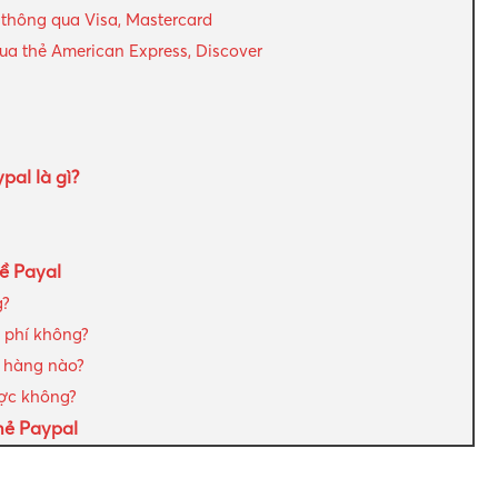
 thông qua Visa, Mastercard
ua thẻ American Express, Discover
al là gì?
ề Payal
g?
 phí không?
n hàng nào?
ược không?
thẻ Paypal