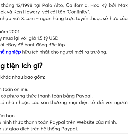
háng 12/1998 tại Palo Alto, California, Hoa Kỳ bởi Max
sek và Ken Howery với cái tên “Confinity”.
 nhập với X.com – ngân hàng trực tuyến thuộc sở hữu của
 năm 2001
mua lại với giá 1,5 tỷ USD
hỏi eBay để hoạt động độc lập
hề nghiệp
hữu ích nhất cho người mới ra trường.
 tiện ích gì?
h khác nhau bao gồm:
h toán online.
g có phương thức thanh toán bằng Paypal.
 cá nhân hoặc các sàn thương mại điện tử đối với người
ủa bạn.
p hình thức thanh toán Paypal trên Website của mình.
h sử giao dịch trên hệ thống Paypal.