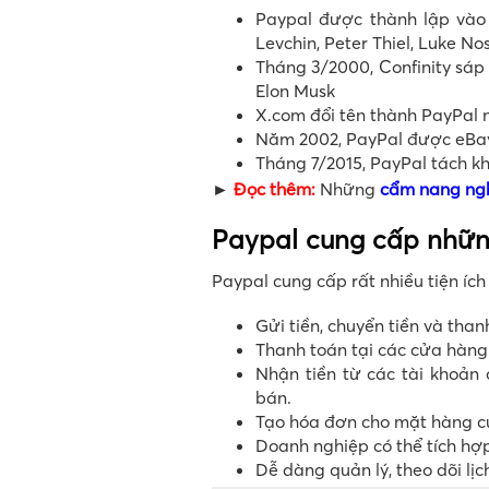
Paypal được thành lập vào t
Levchin, Peter Thiel, Luke No
Tháng 3/2000, Confinity sáp
Elon Musk
X.com đổi tên thành PayPal
Năm 2002, PayPal được eBay 
Tháng 7/2015, PayPal tách k
►
Đọc thêm:
Những
cẩm nang ng
Paypal cung cấp những
Paypal cung cấp rất nhiều tiện íc
Gửi tiền, chuyển tiền và than
Thanh toán tại các cửa hàn
Nhận tiền từ các tài khoản
bán.
Tạo hóa đơn cho mặt hàng c
Doanh nghiệp có thể tích hợ
Dễ dàng quản lý, theo dõi lịc