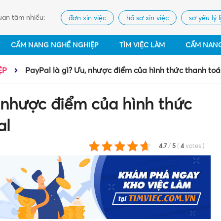
an tâm nhiều:
đơn xin việc
hồ sơ xin việc
sơ yếu lý l
CẨM NANG NGHỀ NGHIỆP
TÌM VIỆC LÀM
CẨM NAN
ỆP
PayPal là gì? Ưu, nhược điểm của hình thức thanh to
, nhược điểm của hình thức
al
4.7
/
5
(
4
votes
)