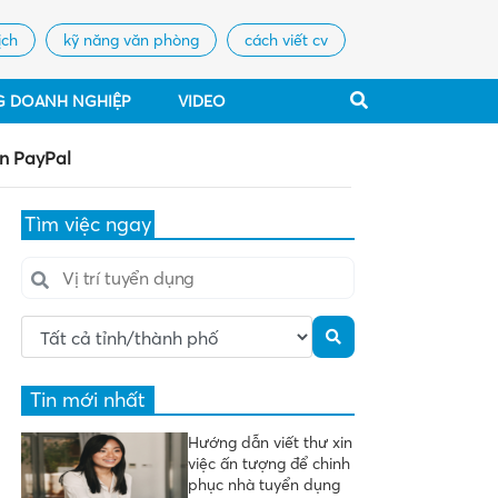
ịch
kỹ năng văn phòng
cách viết cv
G DOANH NGHIỆP
VIDEO
án PayPal
Tìm việc ngay
Tin mới nhất
Hướng dẫn viết thư xin
việc ấn tượng để chinh
phục nhà tuyển dụng