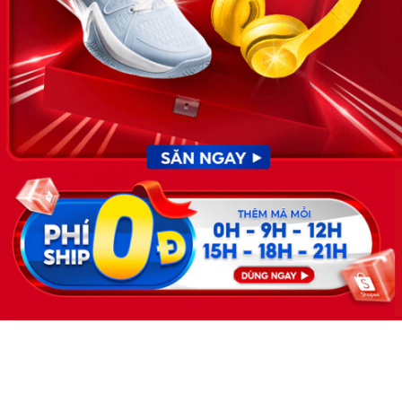
KẾT NỐI
Giấy phép hoạt động dịch vụ
việc làm số 54/2019/SLĐTBXH-
GP do Sở lao động thương
binh và xã hội cấp ngày 30
tháng 12 năm 2019.