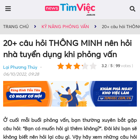
TRANG CHỦ
KỸ NĂNG PHỎNG VẤN
20+ câu hỏi THÔNG
20+ câu hỏi THÔNG MINH nên hỏi
nhà tuyển dụng khi phỏng vấn
3.2
/
5
(
99
votes
)
Lại Phương Thúy
06/10/2022, 09:28
Ở cuối mỗi buổi phỏng vấn, bạn thường xuyên bắt gặp
câu hỏi: “Bạn có muốn hỏi gì thêm không?”. Đôi khi bạn sẽ
không biết nên hỏi lại câu gì. Vậy hãy xem những câu hỏi