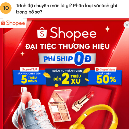
Trình độ chuyên môn là gì? Phân loại vàcách ghi
10
trong hồ sơ?
Công ty TNHH Eyeplus Online
Địa chỉ: Số 81, ngõ 68, đường Cầu Giấy, Tổ 05, Phường Quan
Hoa, Quận Cầu Giấy, TP Hà Nội, Việt Nam
SĐT: 0981 448 766
Email:
hotro@timviec.com.vn
VỀ CHÚNG TÔI
News.timviec.com.vn là website cung cấp thông tin liên quan đến
nhân sự, nghề nghiệp do Timviec.com.vn vận hành nhằm giúp
doanh nghiệp, nhân sự tuyển dụng, người đi làm, người tìm việc
cập nhật thông tin và đáp ứng được mong muốn của mình.