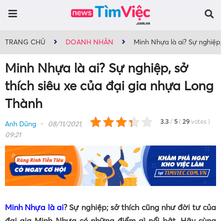
TRANG CHỦ
DOANH NHÂN
Minh Nhựa là ai? Sự nghiệp,
Minh Nhựa là ai? Sự nghiệp, sở
thích siêu xe của đại gia nhựa Long
Thành
3.3
/
5
(
29
votes
)
Anh Dũng
08/11/2021,
09:21
Minh Nhựa là ai
? Sự nghiệp; sở thích cũng như đời tư của
đại gia Minh Nhựa có những điểm gì nổi bật. Hãy cùng