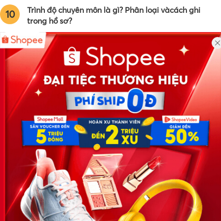
Trình độ chuyên môn là gì? Phân loại vàcách ghi
10
trong hồ sơ?
Công ty TNHH Eyeplus Online
Địa chỉ: Số 81, ngõ 68, đường Cầu Giấy, Tổ 05, Phường Quan
Hoa, Quận Cầu Giấy, TP Hà Nội, Việt Nam
SĐT: 0981 448 766
Email:
hotro@timviec.com.vn
VỀ CHÚNG TÔI
News.timviec.com.vn là website cung cấp thông tin liên quan đến
nhân sự, nghề nghiệp do Timviec.com.vn vận hành nhằm giúp
doanh nghiệp, nhân sự tuyển dụng, người đi làm, người tìm việc
cập nhật thông tin và đáp ứng được mong muốn của mình.