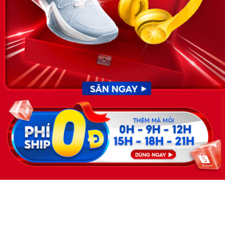
KẾT NỐI
Giấy phép hoạt động dịch vụ
việc làm số 54/2019/SLĐTBXH-
GP do Sở lao động thương
binh và xã hội cấp ngày 30
tháng 12 năm 2019.