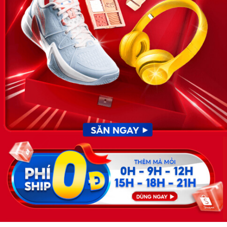
News.timviec.com.vn là website cung cấp thông tin liên quan đến
nhân sự, nghề nghiệp do Timviec.com.vn vận hành nhằm giúp
doanh nghiệp, nhân sự tuyển dụng, người đi làm, người tìm việc
cập nhật thông tin và đáp ứng được mong muốn của mình.
KẾT NỐI
Giấy phép hoạt động dịch vụ
việc làm số 54/2019/SLĐTBXH-
GP do Sở lao động thương
binh và xã hội cấp ngày 30
tháng 12 năm 2019.