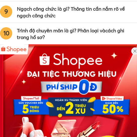
Ngạch công chức là gì? Thông tin cần nắm rõ về
9
ngạch công chức
Trình độ chuyên môn là gì? Phân loại vàcách ghi
10
trong hồ sơ?
Công ty TNHH Eyeplus Online
Địa chỉ: Số 81, ngõ 68, đường Cầu Giấy, Tổ 05, Phường Quan
Hoa, Quận Cầu Giấy, TP Hà Nội, Việt Nam
SĐT: 0981 448 766
Email:
hotro@timviec.com.vn
VỀ CHÚNG TÔI