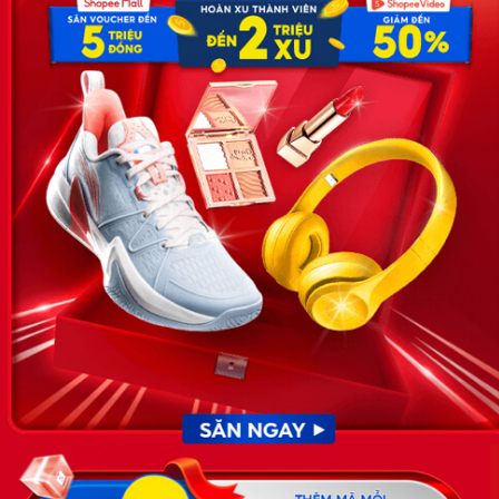
Hoa, Quận Cầu Giấy, TP Hà Nội, Việt Nam
SĐT: 0981 448 766
Email:
hotro@timviec.com.vn
VỀ CHÚNG TÔI
News.timviec.com.vn là website cung cấp thông tin liên quan đến
nhân sự, nghề nghiệp do Timviec.com.vn vận hành nhằm giúp
doanh nghiệp, nhân sự tuyển dụng, người đi làm, người tìm việc
cập nhật thông tin và đáp ứng được mong muốn của mình.
KẾT NỐI
Giấy phép hoạt động dịch vụ
việc làm số 54/2019/SLĐTBXH-
GP do Sở lao động thương
binh và xã hội cấp ngày 30
tháng 12 năm 2019.