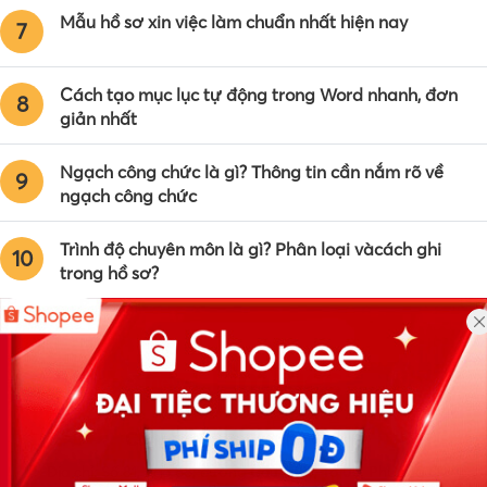
Mẫu hồ sơ xin việc làm chuẩn nhất hiện nay
7
Cách tạo mục lục tự động trong Word nhanh, đơn
8
giản nhất
Ngạch công chức là gì? Thông tin cần nắm rõ về
9
ngạch công chức
Trình độ chuyên môn là gì? Phân loại vàcách ghi
10
trong hồ sơ?
Công ty TNHH Eyeplus Online
Địa chỉ: Số 81, ngõ 68, đường Cầu Giấy, Tổ 05, Phường Quan