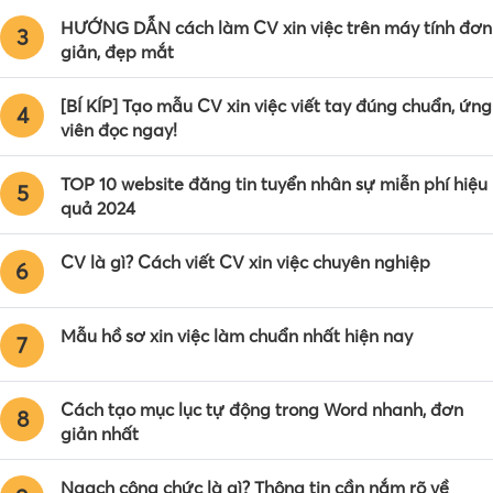
HƯỚNG DẪN cách làm CV xin việc trên máy tính đơn
3
giản, đẹp mắt
[BÍ KÍP] Tạo mẫu CV xin việc viết tay đúng chuẩn, ứng
4
viên đọc ngay!
TOP 10 website đăng tin tuyển nhân sự miễn phí hiệu
5
quả 2024
CV là gì? Cách viết CV xin việc chuyên nghiệp
6
Mẫu hồ sơ xin việc làm chuẩn nhất hiện nay
7
Cách tạo mục lục tự động trong Word nhanh, đơn
8
giản nhất
Ngạch công chức là gì? Thông tin cần nắm rõ về