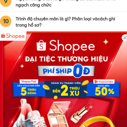
9
ngạch công chức
Trình độ chuyên môn là gì? Phân loại vàcách ghi
10
trong hồ sơ?
Công ty TNHH Eyeplus Online
Địa chỉ: Số 81, ngõ 68, đường Cầu Giấy, Tổ 05, Phường Quan
Hoa, Quận Cầu Giấy, TP Hà Nội, Việt Nam
SĐT: 0981 448 766
Email:
hotro@timviec.com.vn
VỀ CHÚNG TÔI
News.timviec.com.vn là website cung cấp thông tin liên quan đến
nhân sự, nghề nghiệp do Timviec.com.vn vận hành nhằm giúp