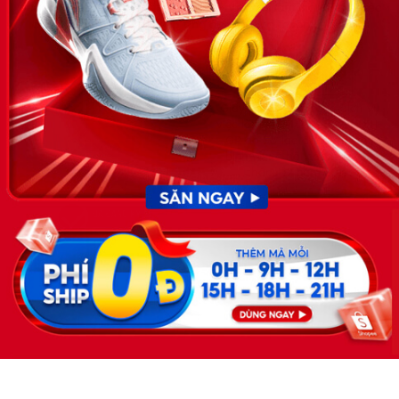
doanh nghiệp, nhân sự tuyển dụng, người đi làm, người tìm việc
cập nhật thông tin và đáp ứng được mong muốn của mình.
KẾT NỐI
Giấy phép hoạt động dịch vụ
việc làm số 54/2019/SLĐTBXH-
GP do Sở lao động thương
binh và xã hội cấp ngày 30
tháng 12 năm 2019.