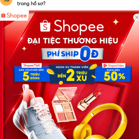
trong hồ sơ?
Công ty TNHH Eyeplus Online
Địa chỉ: Số 81, ngõ 68, đường Cầu Giấy, Tổ 05, Phường Quan
Hoa, Quận Cầu Giấy, TP Hà Nội, Việt Nam
SĐT: 0981 448 766
Email:
hotro@timviec.com.vn
VỀ CHÚNG TÔI
News.timviec.com.vn là website cung cấp thông tin liên quan đến
nhân sự, nghề nghiệp do Timviec.com.vn vận hành nhằm giúp
doanh nghiệp, nhân sự tuyển dụng, người đi làm, người tìm việc
cập nhật thông tin và đáp ứng được mong muốn của mình.
KẾT NỐI