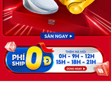
Giấy phép hoạt động dịch vụ
việc làm số 54/2019/SLĐTBXH-
GP do Sở lao động thương
binh và xã hội cấp ngày 30
tháng 12 năm 2019.