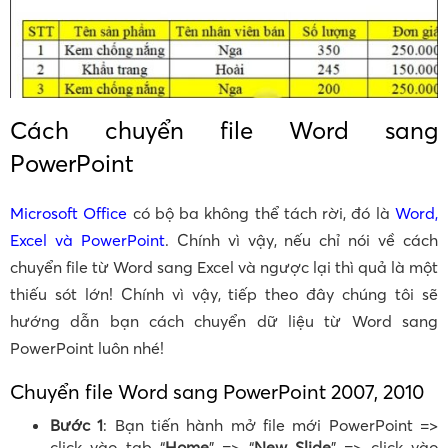
Cách chuyển file Word sang
PowerPoint
Microsoft Office
có bộ ba không thể tách rời, đó là
Word,
Excel và PowerPoint
. Chính vì vậy, nếu chỉ nói về cách
chuyển file từ Word sang Excel và ngược lại thì quả là một
thiếu sót lớn! Chính vì vậy, tiếp theo đây chúng tôi sẽ
hướng dẫn bạn cách chuyển dữ liệu từ Word sang
PowerPoint luôn nhé!
Chuyển file Word sang PowerPoint 2007, 2010
Bước 1
: Bạn tiến hành mở file mới PowerPoint =>
click vào tab “
Home
” => “
New Slide
” => click vào