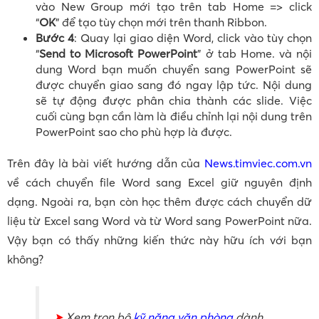
vào New Group mới tạo trên tab Home => click
“
OK
” để tạo tùy chọn mới trên thanh Ribbon.
Bước 4
: Quay lại giao diện Word, click vào tùy chọn
“
Send to Microsoft PowerPoint
” ở tab Home. và nội
dung Word bạn muốn chuyển sang PowerPoint sẽ
được chuyển giao sang đó ngay lập tức. Nội dung
sẽ tự động được phân chia thành các slide. Việc
cuối cùng bạn cần làm là điều chỉnh lại nội dung trên
PowerPoint sao cho phù hợp là được.
Trên đây là bài viết hướng dẫn của
News.timviec.com.vn
về cách chuyển file Word sang Excel giữ nguyên định
dạng. Ngoài ra, bạn còn học thêm được cách chuyển dữ
liệu từ Excel sang Word và từ Word sang PowerPoint nữa.
Vậy bạn có thấy những kiến thức này hữu ích với bạn
không?
➤
Xem trọn bộ
kỹ năng văn phòng
dành