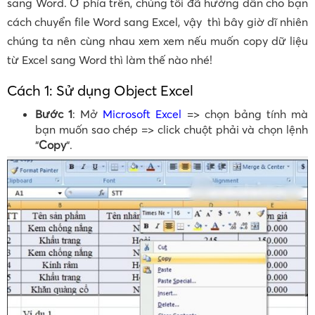
sang Word. Ở phía trên, chúng tôi đã hướng dẫn cho bạn
cách chuyển file Word sang Excel, vậy thì bây giờ dĩ nhiên
chúng ta nên cùng nhau xem xem nếu muốn copy dữ liệu
từ Excel sang Word thì làm thế nào nhé!
Cách 1: Sử dụng Object Excel
Bước 1
: Mở
Microsoft Excel
=> chọn bảng tính mà
bạn muốn sao chép => click chuột phải và chọn lệnh
“
Copy
“.