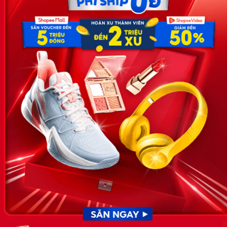
Địa chỉ: Số 81, ngõ 68, đường Cầu Giấy, Tổ 05, Phường Quan
Hoa, Quận Cầu Giấy, TP Hà Nội, Việt Nam
SĐT: 0981 448 766
Email:
hotro@timviec.com.vn
VỀ CHÚNG TÔI
News.timviec.com.vn là website cung cấp thông tin liên quan đến
nhân sự, nghề nghiệp do Timviec.com.vn vận hành nhằm giúp
doanh nghiệp, nhân sự tuyển dụng, người đi làm, người tìm việc
cập nhật thông tin và đáp ứng được mong muốn của mình.
KẾT NỐI
Giấy phép hoạt động dịch vụ
việc làm số 54/2019/SLĐTBXH-
GP do Sở lao động thương
binh và xã hội cấp ngày 30
tháng 12 năm 2019.