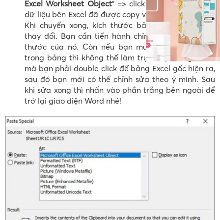
Excel Worksheet Object
” => click “
OK
“. Vậy là bảng
dữ liệu bên Excel đã được copy vào Word xong xuôi.
Khi chuyển xong, kích thước bảng trong Word sẽ
thay đổi. Bạn cần tiến hành chỉnh lại vị trí và kích
thước của nó. Còn nếu bạn muốn sửa lại số liệu
trong bảng thì không thể làm trực tiếp trong Word
mà bạn phải double click để bảng Excel gốc hiện ra,
sau đó bạn mới có thể chỉnh sửa theo ý mình. Sau
khi sửa xong thì nhấn vào phần trắng bên ngoài để
trở lại giao diện Word nhé!