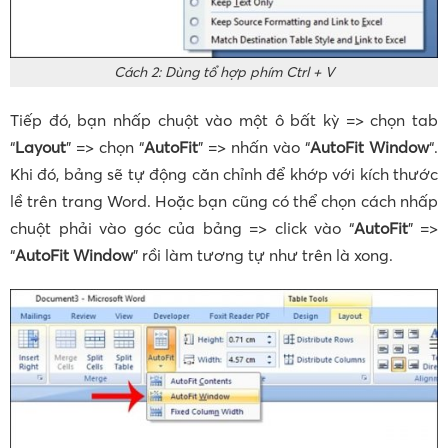
Cách 2: Dùng tổ hợp phím Ctrl + V
Tiếp đó, bạn nhấp chuột vào một ô bất kỳ => chọn tab
“
Layout
” => chọn “
AutoFit
” => nhấn vào “
AutoFit Window
“.
Khi đó, bảng sẽ tự động căn chỉnh để khớp với kích thước
lề trên trang Word. Hoặc bạn cũng có thể chọn cách nhấp
chuột phải vào góc của bảng => click vào “
AutoFit
” =>
“
AutoFit Window
” rồi làm tương tự như trên là xong.