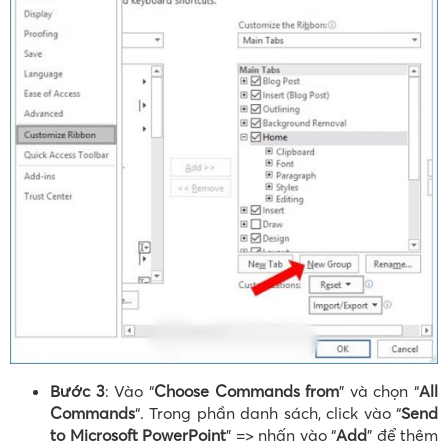
Bước 3
: Vào “
Choose Commands from
” và chọn “
All
Commands
“. Trong phần danh sách, click vào “
Send
to Microsoft PowerPoint
” => nhấn vào “
Add
” để thêm