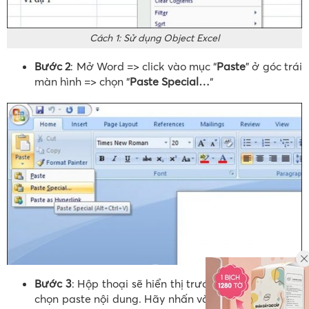
Cách 1: Sử dụng Object Excel
Bước 2
: Mở Word => click vào mục “
Paste
” ở góc trái
màn hình => chọn “
Paste Special…
“
Bước 3
: Hộp thoại sẽ hiển thị trước mắt bạn để bạn
chọn paste nội dung. Hãy nhấn vào “
Microsoft Office