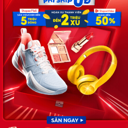
Địa chỉ: Số 81, ngõ 68, đường Cầu Giấy, Tổ 05, Phường Quan
Hoa, Quận Cầu Giấy, TP Hà Nội, Việt Nam
SĐT: 0981 448 766
Email:
hotro@timviec.com.vn
VỀ CHÚNG TÔI
News.timviec.com.vn là website cung cấp thông tin liên quan đến
nhân sự, nghề nghiệp do Timviec.com.vn vận hành nhằm giúp
doanh nghiệp, nhân sự tuyển dụng, người đi làm, người tìm việc
cập nhật thông tin và đáp ứng được mong muốn của mình.
KẾT NỐI
Giấy phép hoạt động dịch vụ
việc làm số 54/2019/SLĐTBXH-
GP do Sở lao động thương
binh và xã hội cấp ngày 30
tháng 12 năm 2019.