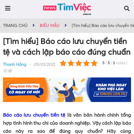
TRANG CHỦ
BIỂU MẪU
[Tìm hiểu] Báo cáo lưu chuyển t
[Tìm hiểu] Báo cáo lưu chuyển tiền
tệ và cách lập báo cáo đúng chuẩn
5
/
5
(
3
votes
)
Thanh Hằng
05/01/2021,
17:18
Báo cáo lưu chuyển tiền tệ
là văn bản hành chính tổng
hợp tình hình thu chi của doanh nghiệp. Vậy cách lập báo
cáo này ra sao để đúng quy chuẩn? Hãy cùng