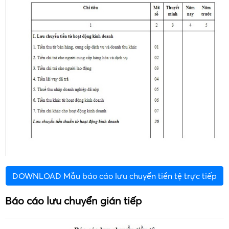
DOWNLOAD Mẫu báo cáo lưu chuyển tiền tệ trực tiếp
Báo cáo lưu chuyển gián tiếp