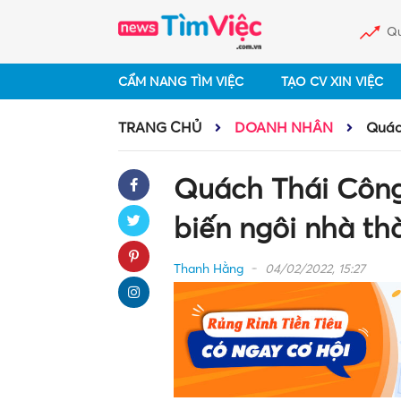
Qu
CẨM NANG TÌM VIỆC
TẠO CV XIN VIỆC
TRANG CHỦ
DOANH NHÂN
Quách
Quách Thái Công:
biến ngôi nhà th
Thanh Hằng
04/02/2022, 15:27