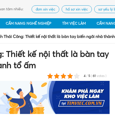
an tâm nhiều:
đơn xin việc
hồ sơ xin việc
sơ yếu lý l
CẨM NANG NGHỀ NGHIỆP
TÌM VIỆC LÀM
CẨM NAN
 Thái Công: Thiết kế nội thất là bàn tay biến ngôi nhà thàn
 Thiết kế nội thất là bàn tay
ành tổ ấm
4
/
5
(
61
votes
)