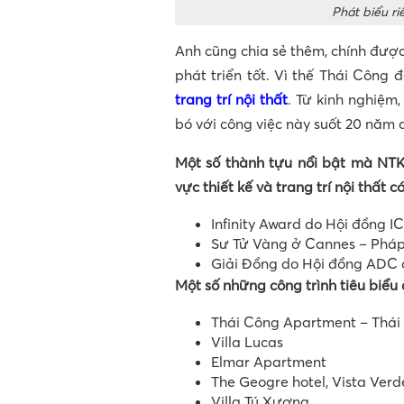
Phát biểu r
Anh cũng chia sẻ thêm, chính đượ
phát triển tốt. Vì thế Thái Công 
trang trí nội thất
. Từ kinh nghiệm,
bó với công việc này suốt 20 năm q
Một số thành tựu nổi bật mà NTK
vực thiết kế và trang trí nội thất c
Infinity Award do Hội đồng I
Sư Tử Vàng ở Cannes – Phá
Giải Đồng do Hội đồng ADC 
Một số những công trình tiêu biểu
Thái Công Apartment – Thá
Villa Lucas
Elmar Apartment
The Geogre hotel, Vista Verd
Villa Tú Xương