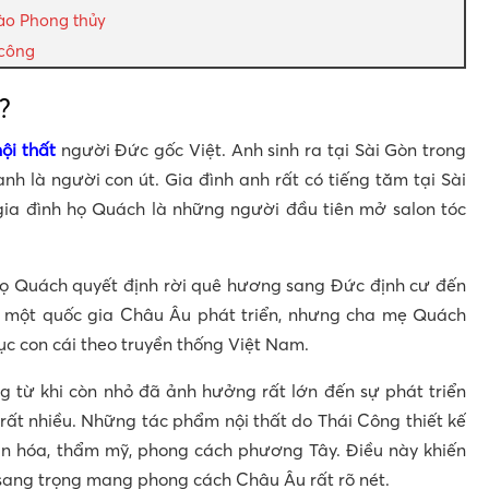
vào Phong thủy
 công
?
nội thất
người Đức gốc Việt. Anh sinh ra tại Sài Gòn trong
anh là người con út. Gia đình anh rất có tiếng tăm tại Sài
gia đình họ Quách là những người đầu tiên mở salon tóc
 họ Quách quyết định rời quê hương sang Đức định cư đến
ại một quốc gia Châu Âu phát triển, nhưng cha mẹ Quách
c con cái theo truyền thống Việt Nam.
g từ khi còn nhỏ đã ảnh hưởng rất lớn đến sự phát triển
rất nhiều. Những tác phẩm nội thất do Thái Công thiết kế
ăn hóa, thẩm mỹ, phong cách phương Tây. Điều này khiến
sang trọng mang phong cách Châu Âu rất rõ nét.