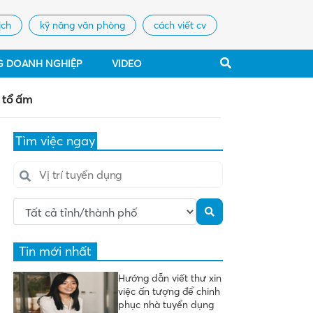
ịch
kỹ năng văn phòng
cách viết cv
G DOANH NGHIỆP
VIDEO
h tổ ấm
Tìm việc ngay
Tin mới nhất
Hướng dẫn viết thư xin
việc ấn tượng để chinh
phục nhà tuyển dụng