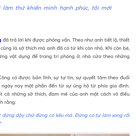
i làm thứ khiến mình hạnh phúc, tôi mới
g
đã trả lời khi được phỏng vấn. Theo như anh tiết lộ, thiết
 cũng là sở thích mà anh đã có từ khi còn nhỏ. Khi còn bé,
ững vật dụng để trang trí phòng ở, nhà cửa theo những
ông có được bản lĩnh, sự tự tin, sự quyết tâm theo đuổi
 ngày nay một phần đến từ sự ủng hộ từ phía gia đình.
ất cả những sở thích, đam mê của anh một cách vô điều
h rằng:
tự đứng dậy chứ đừng có kêu má. Đừng có tự làm xong rồi
“