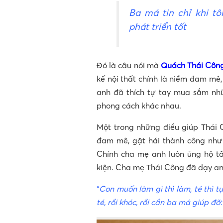
Ba má tin chỉ khi tô
phát triển tốt
Đó là câu nói mà
Quách Thái Côn
kế nội thất chính là niềm đam mê,
anh đã thích tự tay mua sắm nh
phong cách khác nhau.
Một trong những điều giúp Thái C
đam mê, gặt hái thành công như
Chính cha mẹ anh luôn ủng hộ t
kiện. Cha mẹ Thái Công đã dạy an
“
Con muốn làm gì thì làm, té thì 
té, rồi khóc, rồi cần ba má giúp đỡ.