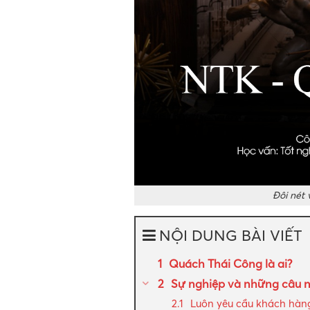
Đôi nét 
NỘI DUNG BÀI VIẾT
Quách Thái Công là ai?
Sự nghiệp và những câu n
Luôn yêu cầu khách hàng