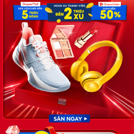
Hoa, Quận Cầu Giấy, TP Hà Nội, Việt Nam
SĐT: 0981 448 766
Email:
hotro@timviec.com.vn
VỀ CHÚNG TÔI
News.timviec.com.vn là website cung cấp thông tin liên quan đến
nhân sự, nghề nghiệp do Timviec.com.vn vận hành nhằm giúp
doanh nghiệp, nhân sự tuyển dụng, người đi làm, người tìm việc
cập nhật thông tin và đáp ứng được mong muốn của mình.
KẾT NỐI
Giấy phép hoạt động dịch vụ
việc làm số 54/2019/SLĐTBXH-
GP do Sở lao động thương
binh và xã hội cấp ngày 30
tháng 12 năm 2019.