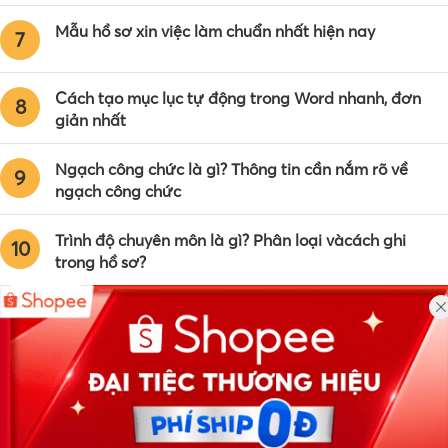
Mẫu hồ sơ xin việc làm chuẩn nhất hiện nay
7
Cách tạo mục lục tự động trong Word nhanh, đơn
8
giản nhất
Ngạch công chức là gì? Thông tin cần nắm rõ về
9
ngạch công chức
Trình độ chuyên môn là gì? Phân loại vàcách ghi
10
trong hồ sơ?
Công ty TNHH Eyeplus Online
Địa chỉ: Số 81, ngõ 68, đường Cầu Giấy, Tổ 05, Phường Quan