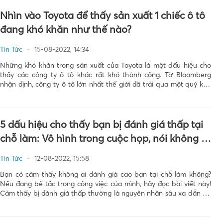
Nhìn vào Toyota để thấy sản xuất 1 chiếc ô tô
đang khó khăn như thế nào?
Tin Tức
15-08-2022, 14:34
Những khó khăn trong sản xuất của Toyota là một dấu hiệu cho
thấy các công ty ô tô khác rất khó thành công. Tờ Bloomberg
nhận định, công ty ô tô lớn nhất thế giới đã trải qua một quý khó
khăn và những vấn đề chuỗi cung ứng […]
5 dấu hiệu cho thấy bạn bị đánh giá thấp tại
chỗ làm: Vô hình trong cuộc họp, nói không ai
nghe và không thể thăng tiến
Tin Tức
12-08-2022, 15:58
Bạn có cảm thấy không ai đánh giá cao bạn tại chỗ làm không?
Nếu đang bế tắc trong công việc của mình, hãy đọc bài viết này!
Cảm thấy bị đánh giá thấp thường là nguyên nhân sâu xa dẫn tới
sự bất mãn trong công việc. Nhìn chung, […]