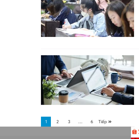
1
2
3
…
6
Tiếp