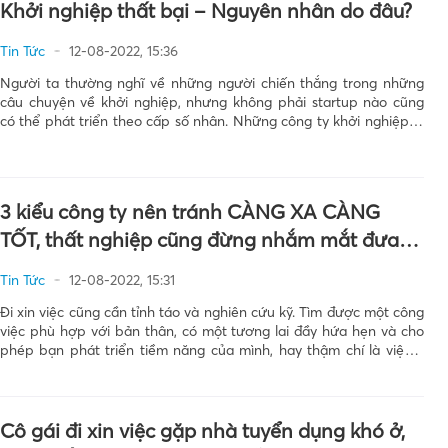
Khởi nghiệp thất bại – Nguyên nhân do đâu?
Tin Tức
12-08-2022, 15:36
Người ta thường nghĩ về những người chiến thắng trong những
câu chuyện về khởi nghiệp, nhưng không phải startup nào cũng
có thể phát triển theo cấp số nhân. Những công ty khởi nghiệp là
mô hình kinh doanh hàng đầu thúc đẩy sự đổi mới và tăng trưởng
[…]
3 kiểu công ty nên tránh CÀNG XA CÀNG
TỐT, thất nghiệp cũng đừng nhắm mắt đưa
chân nếu không muốn “mất cả chì lẫn chài”
Tin Tức
12-08-2022, 15:31
Đi xin việc cũng cần tỉnh táo và nghiên cứu kỹ. Tìm được một công
việc phù hợp với bản thân, có một tương lai đầy hứa hẹn và cho
phép bạn phát triển tiềm năng của mình, hay thậm chí là việc ít
lương thấp còn hơn việc nhiều […]
Cô gái đi xin việc gặp nhà tuyển dụng khó ở,