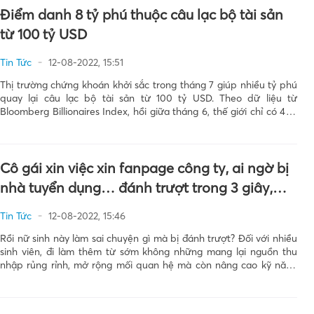
Điểm danh 8 tỷ phú thuộc câu lạc bộ tài sản
từ 100 tỷ USD
Tin Tức
12-08-2022, 15:51
Thị trường chứng khoán khởi sắc trong tháng 7 giúp nhiều tỷ phú
quay lại câu lạc bộ tài sản từ 100 tỷ USD. Theo dữ liệu từ
Bloomberg Billionaires Index, hồi giữa tháng 6, thế giới chỉ có 4 tỷ
phú sở hữu tài sản từ 100 tỷ USD […]
Cô gái xin việc xin fanpage công ty, ai ngờ bị
nhà tuyển dụng… đánh trượt trong 3 giây,
đọc tin nhắn mà “chóng mặt” thay
Tin Tức
12-08-2022, 15:46
Rồi nữ sinh này làm sai chuyện gì mà bị đánh trượt? Đối với nhiều
sinh viên, đi làm thêm từ sớm không những mang lại nguồn thu
nhập rủng rỉnh, mở rộng mối quan hệ mà còn nâng cao kỹ năng
mềm. Thế nhưng, không phải ai cũng dễ […]