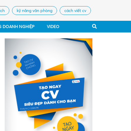
ịch
kỹ năng văn phòng
cách viết cv
G DOANH NGHIỆP
VIDEO