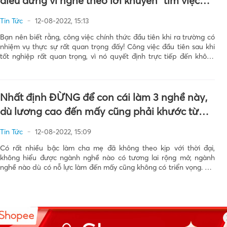
điêu đứng vì nghe theo lời khuyên “tìm việc
trước, chọn nghề sau”?
Tin Tức
12-08-2022, 15:13
Bạn nên biết rằng, công việc chính thức đầu tiên khi ra trường có
nhiệm vụ thực sự rất quan trọng đấy! Công việc đầu tiên sau khi
tốt nghiệp rất quan trọng, vì nó quyết định trực tiếp đến không
gian phát triển tương lai và tầm nhìn tư […]
Nhất định ĐỪNG để con cái làm 3 nghề này,
dù lương cao đến mấy cũng phải khước từ
bởi chúng không có chút tiền đồ nào!
Tin Tức
12-08-2022, 15:09
Có rất nhiều bậc làm cha mẹ đã không theo kịp với thời đại,
không hiểu được ngành nghề nào có tương lai rộng mở, ngành
nghề nào dù có nỗ lực làm đến mấy cũng không có triển vọng. Khi
nuôi dưỡng con cái, chúng ta luôn mong con […]