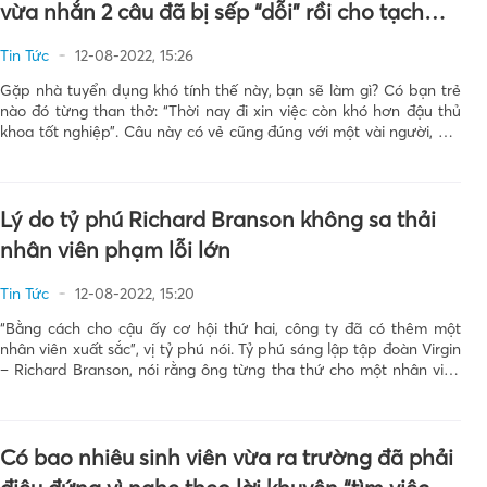
vừa nhắn 2 câu đã bị sếp “dỗi” rồi cho tạch
luôn
Tin Tức
12-08-2022, 15:26
Gặp nhà tuyển dụng khó tính thế này, bạn sẽ làm gì? Có bạn trẻ
nào đó từng than thở: “Thời nay đi xin việc còn khó hơn đậu thủ
khoa tốt nghiệp”. Câu này có vẻ cũng đúng với một vài người, bởi
không chỉ đến vòng phỏng vấn, […]
Lý do tỷ phú Richard Branson không sa thải
nhân viên phạm lỗi lớn
Tin Tức
12-08-2022, 15:20
“Bằng cách cho cậu ấy cơ hội thứ hai, công ty đã có thêm một
nhân viên xuất sắc”, vị tỷ phú nói. Tỷ phú sáng lập tập đoàn Virgin
– Richard Branson, nói rằng ông từng tha thứ cho một nhân viên
đã ăn cắp từ công ty thu […]
Có bao nhiêu sinh viên vừa ra trường đã phải