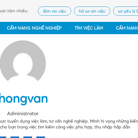
an tâm nhiều:
đơn xin việc
hồ sơ xin việc
sơ yếu lý l
CẨM NANG NGHỀ NGHIỆP
TÌM VIỆC LÀM
CẨM NAN
hongvan
Administrator
 vực tuyển dụng việc làm, tư vấn nghề nghiệp. Mình hi vọng những kiến
c cho bạn trong việc tìm kiếm công việc phù hợp, thu nhập hấp dẫn