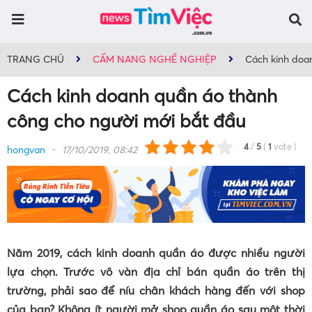
TRANG CHỦ
CẨM NANG NGHỀ NGHIỆP
Cách kinh doa
Cách kinh doanh quần áo thành
công cho người mới bắt đầu
4
/
5
(
1
vote
)
hongvan
17/10/2019, 08:42
Năm 2019, cách kinh doanh quần áo được nhiều người
lựa chọn. Trước vô vàn địa chỉ bán quần áo trên thị
trường, phải sao để níu chân khách hàng đến với shop
của bạn? Không ít người mở shop quần áo sau một thời