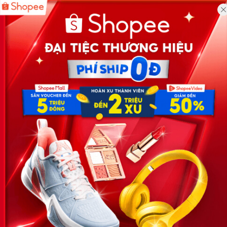
Công ty TNHH Eyeplus Online
Địa chỉ: Số 81, ngõ 68, đường Cầu Giấy, Tổ 05, Phường Quan
Hoa, Quận Cầu Giấy, TP Hà Nội, Việt Nam
SĐT: 0981 448 766
Email:
hotro@timviec.com.vn
VỀ CHÚNG TÔI
News.timviec.com.vn là website cung cấp thông tin liên quan đến
nhân sự, nghề nghiệp do Timviec.com.vn vận hành nhằm giúp
doanh nghiệp, nhân sự tuyển dụng, người đi làm, người tìm việc
cập nhật thông tin và đáp ứng được mong muốn của mình.
KẾT NỐI