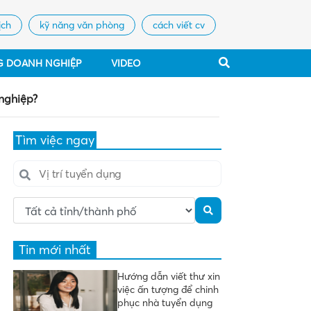
ịch
kỹ năng văn phòng
cách viết cv
G DOANH NGHIỆP
VIDEO
 nghiệp?
Tìm việc ngay
Tin mới nhất
Hướng dẫn viết thư xin
việc ấn tượng để chinh
phục nhà tuyển dụng