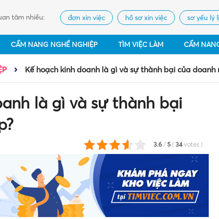
an tâm nhiều:
đơn xin việc
hồ sơ xin việc
sơ yếu lý l
CẨM NANG NGHỀ NGHIỆP
TÌM VIỆC LÀM
CẨM NAN
ỆP
Kế hoạch kinh doanh là gì và sự thành bại của doanh
anh là gì và sự thành bại
p?
3.6
/
5
(
34
votes
)