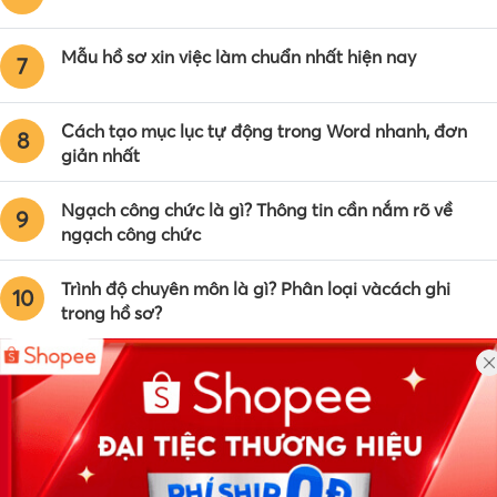
Mẫu hồ sơ xin việc làm chuẩn nhất hiện nay
7
Cách tạo mục lục tự động trong Word nhanh, đơn
8
giản nhất
Ngạch công chức là gì? Thông tin cần nắm rõ về
9
ngạch công chức
Trình độ chuyên môn là gì? Phân loại vàcách ghi
10
trong hồ sơ?
Công ty TNHH Eyeplus Online