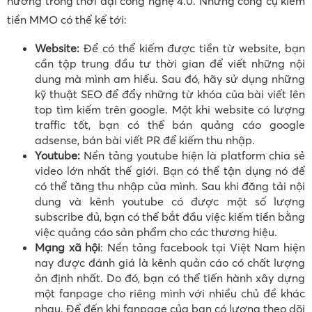
hướng trong thời đại công nghệ 4.0. Những công cụ kiếm
tiền MMO có thể kể tới:
Website:
Để có thể kiếm được tiền từ website, bạn
cần tập trung đầu tư thời gian để viết những nội
dung mà mình am hiểu. Sau đó, hãy sử dụng những
kỹ thuật SEO để đẩy những từ khóa của bài viết lên
top tìm kiếm trên google. Một khi website có lượng
traffic tốt, bạn có thể bán quảng cáo google
adsense, bán bài viết PR để kiếm thu nhập.
Youtube:
Nền tảng youtube hiện là platform chia sẻ
video lớn nhất thế giới. Bạn có thể tận dụng nó để
có thể tăng thu nhập của mình. Sau khi đăng tải nội
dung và kênh youtube có được một số lượng
subscribe đủ, bạn có thể bắt đầu việc kiếm tiền bằng
việc quảng cáo sản phẩm cho các thương hiệu.
Mạng xã hội
: Nền tảng facebook tại Việt Nam hiện
nay được đánh giá là kênh quản cáo có chất lượng
ỏn định nhất. Do đó, bạn có thể tiến hành xây dựng
một fanpage cho riêng mình với nhiều chủ đề khác
nhau. Để đến khi fanpage của bạn có lượng theo dõi