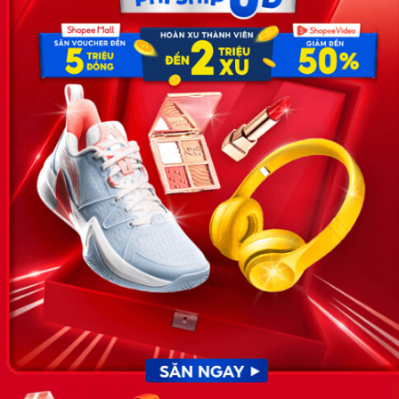
Địa chỉ: Số 81, ngõ 68, đường Cầu Giấy, Tổ 05, Phường Quan
Hoa, Quận Cầu Giấy, TP Hà Nội, Việt Nam
SĐT: 0981 448 766
Email:
hotro@timviec.com.vn
VỀ CHÚNG TÔI
News.timviec.com.vn là website cung cấp thông tin liên quan đến
nhân sự, nghề nghiệp do Timviec.com.vn vận hành nhằm giúp
doanh nghiệp, nhân sự tuyển dụng, người đi làm, người tìm việc
cập nhật thông tin và đáp ứng được mong muốn của mình.
KẾT NỐI
Giấy phép hoạt động dịch vụ
việc làm số 54/2019/SLĐTBXH-
GP do Sở lao động thương
binh và xã hội cấp ngày 30
tháng 12 năm 2019.