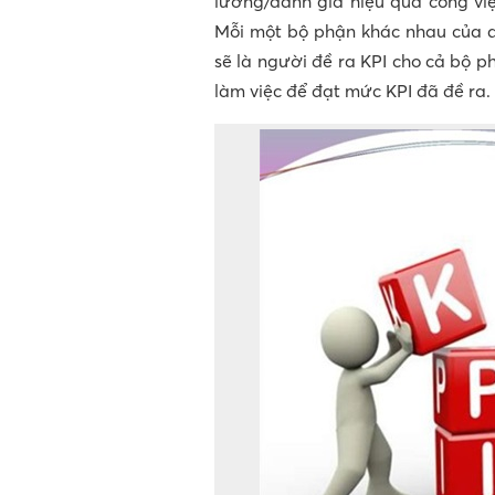
lường/đánh giá hiệu quả công việ
Mỗi một bộ phận khác nhau của d
sẽ là người đề ra KPI cho cả bộ 
làm việc để đạt mức KPI đã đề ra.