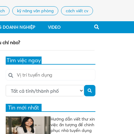
ịch
kỹ năng văn phòng
cách viết cv
G DOANH NGHIỆP
VIDEO
u chí nào?
Tìm việc ngay
Tin mới nhất
Hướng dẫn viết thư xin
việc ấn tượng để chinh
phục nhà tuyển dụng