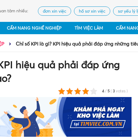
an tâm nhiều:
đơn xin việc
hồ sơ xin việc
sơ yếu lý l
CẨM NANG NGHỀ NGHIỆP
TÌM VIỆC LÀM
CẨM NAN
ỆP
Chỉ số KPI là gì? KPI hiệu quả phải đáp ứng những tiê
 KPI hiệu quả phải đáp ứng
ào?
4
/
5
(
3
votes
)