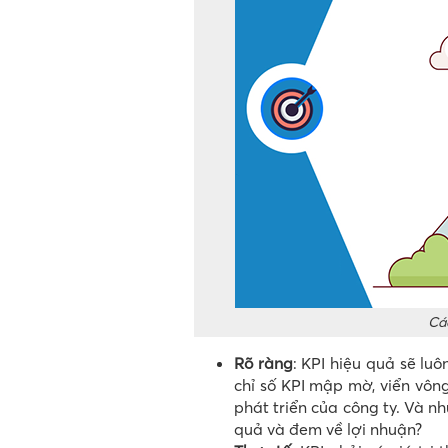
Các
Rõ ràng
: KPI hiệu quả sẽ lu
chỉ số KPI mập mờ, viển vông
phát triển của công ty. Và n
quả và đem về lợi nhuận?