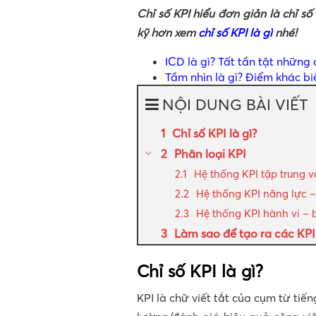
Chỉ số KPI hiểu đơn giản là chỉ s
kỹ hơn xem
chỉ số KPI là gì
nhé!
ICD là gì? Tất tần tật những
Tầm nhìn là gì? Điểm khác b
NỘI DUNG BÀI VIẾT
Chỉ số KPI là gì?
Phân loại KPI
Hệ thống KPI tập trung v
Hệ thống KPI năng lực 
Hệ thống KPI hành vi – 
Làm sao để tạo ra các KP
Chỉ số KPI là gì?
KPI là chữ viết tắt của cụm từ tiến