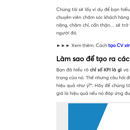
Chúng tôi sẽ lấy ví dụ để bạn hiể
chuyên viên chăm sóc khách hàng 
năng, chăm chỉ, cẩn thận… sẽ trở
người đó.
►►► Xem thêm: Cách
tạo CV xin
Làm sao để tạo ra các
Bạn đã hiểu rõ
chỉ số KPI là gì
và 
trọng của nó. Thế nhưng câu hỏi đ
hiệu quả như ý?”. Hãy để chúng tô
giá là hiệu quả nếu nó đáp ứng đư