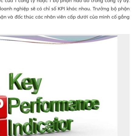
c của 1 công ty hoặc 1 bộ phận nào đó trong công ty ấy.
oanh nghiệp sẽ có chỉ số KPI khác nhau. Trưởng bộ phận
phận và đốc thúc các nhân viên cấp dưới của mình cố gắng