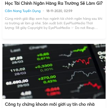
Học Tài Chính Ngân Hàng Ra Trường Sẽ Làm Gì?
Cẩm Nang Tuyển Dụng
18-11-2020, 02:59
Cùng mình giải đáp xem học ngành tài chính ngân hàng sau khi
ra trường sẽ làm gì nhé. Sản xuất bởi: EyePlusMedia Thời
lượng: 58 giây Copyright by EyePlusMedia ☞ Do not Reup
https://www.youtube.com/watch?v=GWlks3fawO8 Rất nhiều cơ
hội và sự lựa chọn mà chúng tôi gợi ý trên đây […]
Công ty chứng khoán môi giới uy tín cho nhà