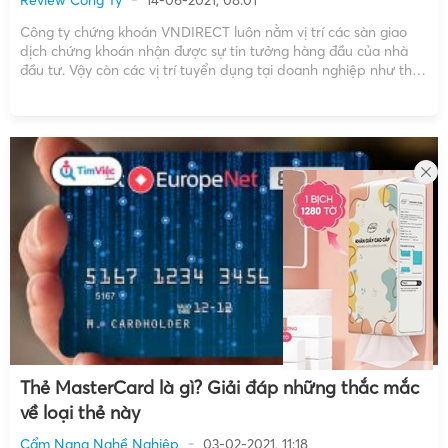
Công ty chứng khoán VNDIRECT luôn nằm vị trí các sàn giao
dịch chứng khoán nhận được sự tin tưởng hàng đầu của nhà
đầu tư. Vậy còn các vị trí tuyển dụng tại doanh nghiệp như thế
nào? Giới thiệu công ty chứng khoán VNDIRECT Thông tin
chung Tên […]
Thẻ MasterCard là gì? Giải đáp những thắc mắc
về loại thẻ này
Cẩm Nang Nghề Nghiệp
03-02-2021, 11:18