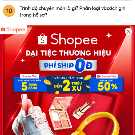
Trình độ chuyên môn là gì? Phân loại vàcách ghi
10
trong hồ sơ?
Công ty TNHH Eyeplus Online
Địa chỉ: Số 81, ngõ 68, đường Cầu Giấy, Tổ 05, Phường Quan
Hoa, Quận Cầu Giấy, TP Hà Nội, Việt Nam
SĐT: 0981 448 766
Email:
hotro@timviec.com.vn
VỀ CHÚNG TÔI
News.timviec.com.vn là website cung cấp thông tin liên quan đến
nhân sự, nghề nghiệp do Timviec.com.vn vận hành nhằm giúp
doanh nghiệp, nhân sự tuyển dụng, người đi làm, người tìm việc
cập nhật thông tin và đáp ứng được mong muốn của mình.