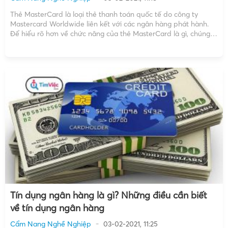
Thẻ MasterCard là loại thẻ thanh toán quốc tế do công ty
Mastercard Worldwide liên kết với các ngân hàng phát hành.
Để hiểu rõ hơn về chức năng của thẻ MasterCard là gì, chúng
ta cùng tìm hiểu trong bài viết này nhé! Khái niệm thẻ
MasterCard Thẻ MasterCard […]
Tín dụng ngân hàng là gì? Những điều cần biết
về tín dụng ngân hàng
Cẩm Nang Nghề Nghiệp
03-02-2021, 11:25