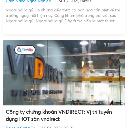
Cẩm Nang Nghề Nghiệp
24-07-2021, 04:50
Ngoại hối là gì? Có những kiến thức cơ bản nào cần biết về thị
trường ngoại hối hiện nay. Cùng khám phá trong bài viết sau
Ngoại hối là gì? Ngoại hối là gì? Đây được hiểu là một thuật
ngữ chỉ tập hợp các cách thức, phương tiện […]
Công ty chứng khoán VNDIRECT: Vị trí tuyển
dụng HOT sàn vndirect
Review Công Ty
14-06-2021, 08:01