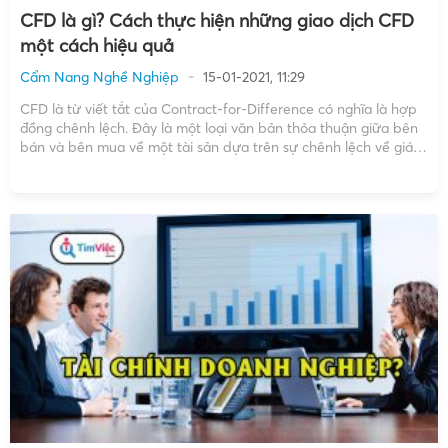
CFD là gì? Cách thực hiện những giao dịch CFD
một cách hiệu quả
Cẩm Nang Nghề Nghiệp
15-01-2021, 11:29
CFD là từ viết tắt của Contract-for-Difference có nghĩa là hợp
đồng chênh lệch. Đây là một loại văn bản thỏa thuận giữa bên
bán và bên mua về một tài sản dựa trên sự chênh lệch về giá
trị chứng khoán, tiền tệ, hàng hóa. Để nắm rõ hơn […]