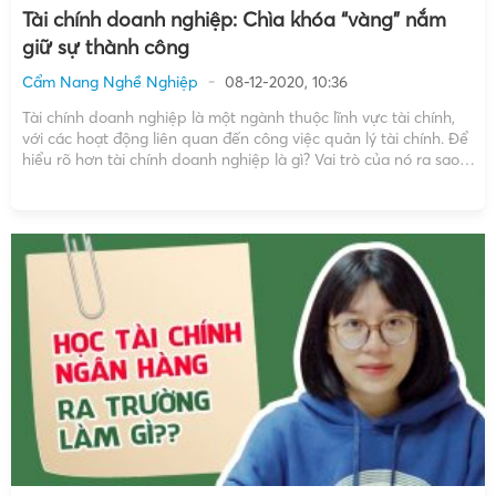
Tài chính doanh nghiệp: Chìa khóa “vàng” nắm
giữ sự thành công
Cẩm Nang Nghề Nghiệp
08-12-2020, 10:36
Tài chính doanh nghiệp là một ngành thuộc lĩnh vực tài chính,
với các hoạt động liên quan đến công việc quản lý tài chính. Để
hiểu rõ hơn tài chính doanh nghiệp là gì? Vai trò của nó ra sao?
Trong bài viết này chúng tôi sẽ giúp bạn […]