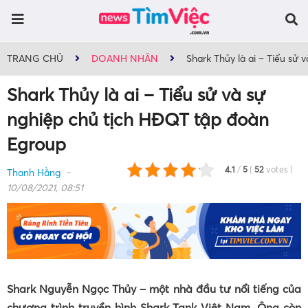
TRANG CHỦ
DOANH NHÂN
Shark Thủy là ai – Tiểu sử
Shark Thủy là ai – Tiểu sử và sự
nghiệp chủ tịch HĐQT tập đoàn
Egroup
4.1
/
5
(
52
votes
)
Thanh Hằng
10/08/2021, 08:51
Shark Nguyễn Ngọc Thủy – một nhà đầu tư nổi tiếng của
chương trình truyền hình Shark Tank Việt Nam. Ông còn