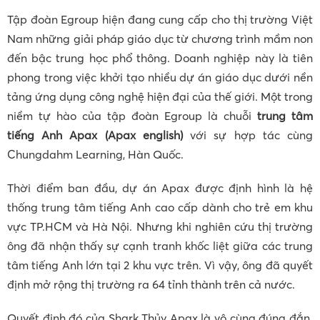
Tập đoàn Egroup hiện đang cung cấp cho thị trường Việt
Nam những giải pháp giáo dục từ chương trình mầm non
đến bậc trung học phổ thông. Doanh nghiệp này là tiên
phong trong việc khởi tạo nhiều dự án giáo dục dưới nền
tảng ứng dụng công nghệ hiện đại của thế giới. Một trong
niềm tự hào của tập đoàn Egroup là chuỗi
trung tâm
tiếng Anh Apax (Apax english)
với sự hợp tác cùng
Chungdahm Learning, Hàn Quốc.
Thời điểm ban đầu, dự án Apax được định hình là hệ
thống trung tâm tiếng Anh cao cấp dành cho trẻ em khu
vực TP.HCM và Hà Nội. Nhưng khi nghiên cứu thị trường
ông đã nhận thấy sự cạnh tranh khốc liệt giữa các trung
tâm tiếng Anh lớn tại 2 khu vực trên. Vì vậy, ông đã quyết
định mở rộng thị trường ra 64 tỉnh thành trên cả nước.
Quyết định đó của Shark Thủy Apax là vô cùng đúng đắn.