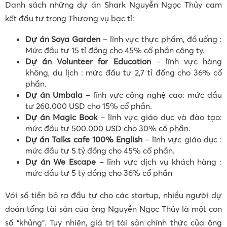
Danh sách những dự án Shark Nguyễn Ngọc Thủy cam
kết đầu tư trong Thương vụ bạc tỉ:
Dự án Soya Garden
– lĩnh vực thực phẩm, đồ uống :
Mức đầu tư 15 tỉ đồng cho 45% cổ phần công ty.
Dự án Volunteer for Education
– lĩnh vực hàng
không, du lịch : mức đầu tư 2,7 tỉ đồng cho 36% cổ
phần.
Dự án Umbala
– lĩnh vực công nghệ cao: mức đầu
tư 260.000 USD cho 15% cổ phần.
Dự án Magic Book
– lĩnh vực giáo dục và đào tạo:
mức đầu tư 500.000 USD cho 30% cổ phần.
Dự án Talks cafe 100% English
– lĩnh vực giáo dục :
mức đầu tư 5 tỷ đồng cho 45% cổ phần.
Dự án We Escape
– lĩnh vực dịch vụ khách hàng :
mức đầu tư 5 tỷ đồng cho 36% cổ phần
Với số tiền bỏ ra đầu tư cho các startup, nhiều người dự
đoán tổng tài sản của ông Nguyễn Ngọc Thủy là một con
số “khủng”. Tuy nhiên, giá trị tài sản chính thức của ông