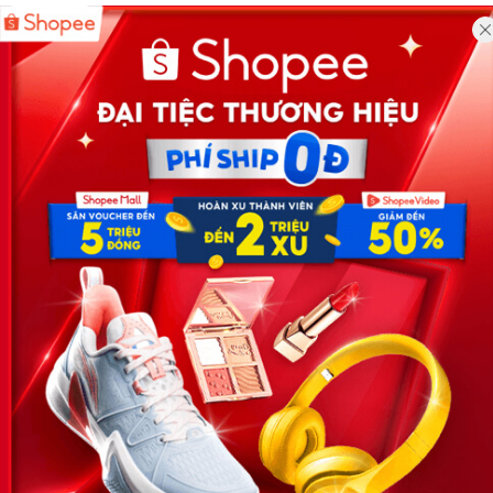
Công ty TNHH Eyeplus Online
Địa chỉ: Số 81, ngõ 68, đường Cầu Giấy, Tổ 05, Phường Quan
Hoa, Quận Cầu Giấy, TP Hà Nội, Việt Nam
SĐT: 0981 448 766
Email:
hotro@timviec.com.vn
VỀ CHÚNG TÔI
News.timviec.com.vn là website cung cấp thông tin liên quan đến
nhân sự, nghề nghiệp do Timviec.com.vn vận hành nhằm giúp
doanh nghiệp, nhân sự tuyển dụng, người đi làm, người tìm việc
cập nhật thông tin và đáp ứng được mong muốn của mình.
KẾT NỐI