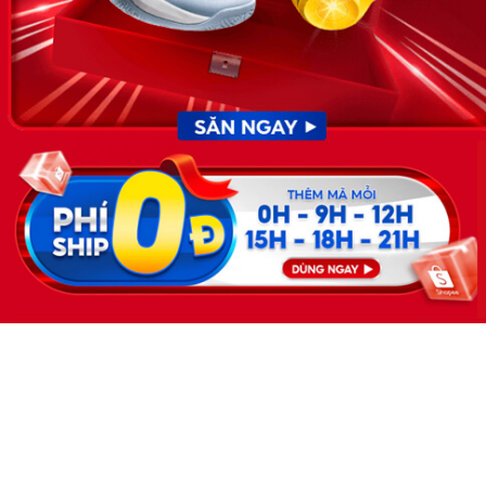
Giấy phép hoạt động dịch vụ
việc làm số 54/2019/SLĐTBXH-
GP do Sở lao động thương
binh và xã hội cấp ngày 30
tháng 12 năm 2019.