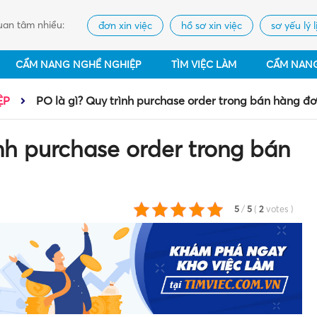
an tâm nhiều:
đơn xin việc
hồ sơ xin việc
sơ yếu lý l
CẨM NANG NGHỀ NGHIỆP
TÌM VIỆC LÀM
CẨM NAN
ỆP
PO là gì? Quy trình purchase order trong bán hàng đ
ình purchase order trong bán
5
/
5
(
2
votes
)