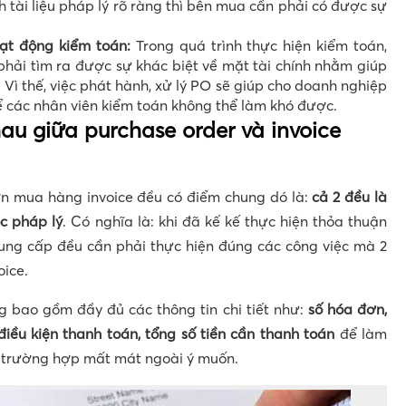
 tài liệu pháp lý rõ ràng thì bên mua cần phải có được sự
oạt động kiểm toán:
Trong quá trình thực hiện kiểm toán,
phải tìm ra được sự khác biệt về mặt tài chính nhằm giúp
 Vì thế, việc phát hành, xử lý PO sẽ giúp cho doanh nghiệp
ể các nhân viên kiểm toán không thể làm khó được.
au giữa purchase order và invoice
 mua hàng invoice đều có điểm chung dó là:
cả 2 đều là
c pháp lý
. Có nghĩa là: khi đã kế kế thực hiện thỏa thuận
ung cấp đều cần phải thực hiện đúng các công việc mà 2
oice.
ng bao gồm đầy đủ các thông tin chi tiết như:
số hóa đơn,
iều kiện thanh toán, tổng số tiền cần thanh toán
để làm
 trường hợp mất mát ngoài ý muốn.