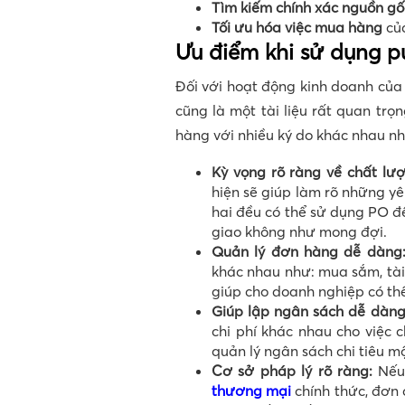
Tìm kiếm chính xác nguồn gố
Tối ưu hóa việc mua hàng
củ
Ưu điểm khi sử dụng p
Đối với hoạt động kinh doanh của
cũng là một tài liệu rất quan tr
hàng với nhiều ký do khác nhau nh
Kỳ vọng rõ ràng về chất lư
hiện sẽ giúp làm rõ những y
hai đều có thể sử dụng PO đ
giao không như mong đợi.
Quản lý đơn hàng dễ dàng
khác nhau như: mua sắm, tài 
giúp cho doanh nghiệp có thể
Giúp lập ngân sách dễ dàng
chi phí khác nhau cho việc c
quản lý ngân sách chi tiêu m
Cơ sở pháp lý rõ ràng:
Nếu
thương mại
chính thức, đơn đ