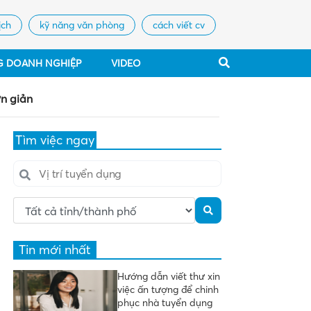
ịch
kỹ năng văn phòng
cách viết cv
G DOANH NGHIỆP
VIDEO
ơn giản
Tìm việc ngay
Tin mới nhất
Hướng dẫn viết thư xin
việc ấn tượng để chinh
phục nhà tuyển dụng