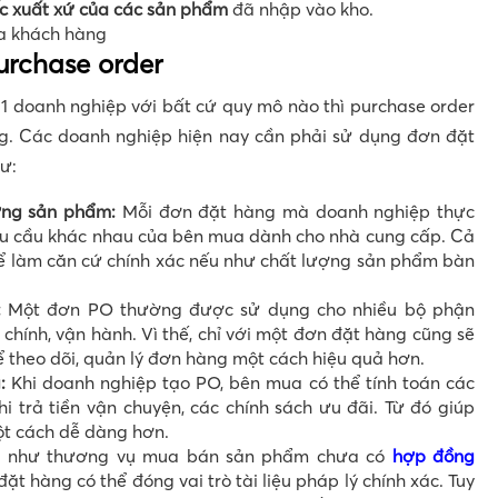
c xuất xứ của các sản phẩm
đã nhập vào kho.
a khách hàng
urchase order
 1 doanh nghiệp với bất cứ quy mô nào thì purchase order
ọng. Các doanh nghiệp hiện nay cần phải sử dụng đơn đặt
ư:
ợng sản phẩm:
Mỗi đơn đặt hàng mà doanh nghiệp thực
êu cầu khác nhau của bên mua dành cho nhà cung cấp. Cả
ể làm căn cứ chính xác nếu như chất lượng sản phẩm bàn
:
Một đơn PO thường được sử dụng cho nhiều bộ phận
chính, vận hành. Vì thế, chỉ với một đơn đặt hàng cũng sẽ
 theo dõi, quản lý đơn hàng một cách hiệu quả hơn.
:
Khi doanh nghiệp tạo PO, bên mua có thể tính toán các
hi trả tiền vận chuyện, các chính sách ưu đãi. Từ đó giúp
ột cách dễ dàng hơn.
 như thương vụ mua bán sản phẩm chưa có
hợp đồng
ặt hàng có thể đóng vai trò tài liệu pháp lý chính xác. Tuy