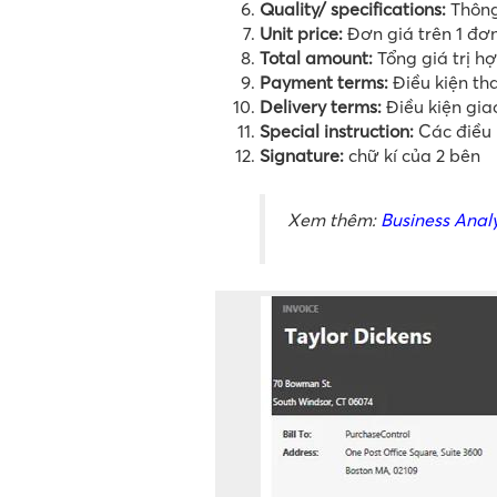
Quality/ specifications:
Thông
Unit price:
Đơn giá trên 1 đơ
Total amount:
Tổng giá trị h
Payment terms:
Điều kiện th
Delivery terms:
Điều kiện gia
Special instruction:
Các điều 
Signature:
chữ kí của 2 bên
Xem thêm:
Business Analy