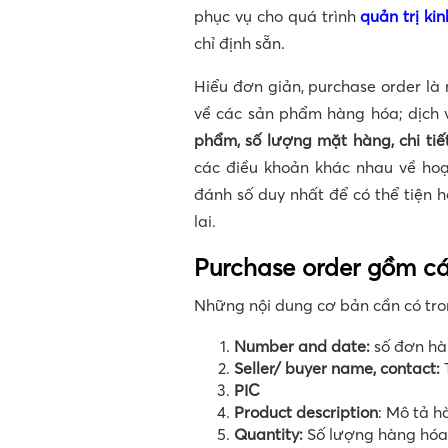
phục vụ cho quá trình
quản trị ki
chỉ định sẵn.
Hiểu đơn giản, purchase order l
về các sản phẩm hàng hóa; dịch
phẩm, số lượng mặt hàng, chi tiế
các điều khoản khác nhau về ho
đánh số duy nhất để có thể tiện 
lai.
Purchase order gồm cá
Những nội dung cơ bản cần có tro
Number and date:
số đơn hà
Seller/ buyer name, contact:
PIC
Product description
: Mô tả 
Quantity:
Số lượng hàng hóa