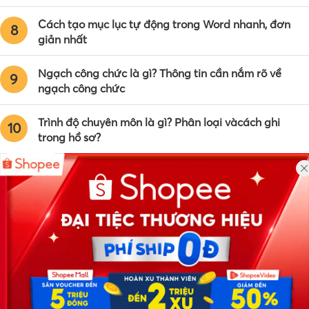
Cách tạo mục lục tự động trong Word nhanh, đơn
8
giản nhất
Ngạch công chức là gì? Thông tin cần nắm rõ về
9
ngạch công chức
Trình độ chuyên môn là gì? Phân loại vàcách ghi
10
trong hồ sơ?
Công ty TNHH Eyeplus Online
Địa chỉ: Số 81, ngõ 68, đường Cầu Giấy, Tổ 05, Phường Quan
Hoa, Quận Cầu Giấy, TP Hà Nội, Việt Nam
SĐT: 0981 448 766