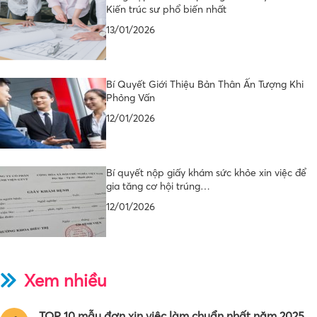
Kiến trúc sư phổ biến nhất
13/01/2026
Bí Quyết Giới Thiệu Bản Thân Ấn Tượng Khi
Phỏng Vấn
12/01/2026
Bí quyết nộp giấy khám sức khỏe xin việc để
gia tăng cơ hội trúng…
12/01/2026
Xem nhiều
TOP 10 mẫu đơn xin việc làm chuẩn nhất năm 2025