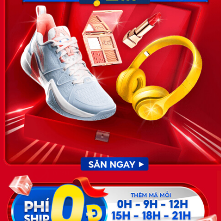
Email:
hotro@timviec.com.vn
VỀ CHÚNG TÔI
News.timviec.com.vn là website cung cấp thông tin liên quan đến
nhân sự, nghề nghiệp do Timviec.com.vn vận hành nhằm giúp
doanh nghiệp, nhân sự tuyển dụng, người đi làm, người tìm việc
cập nhật thông tin và đáp ứng được mong muốn của mình.
KẾT NỐI
Giấy phép hoạt động dịch vụ
việc làm số 54/2019/SLĐTBXH-
GP do Sở lao động thương
binh và xã hội cấp ngày 30
tháng 12 năm 2019.