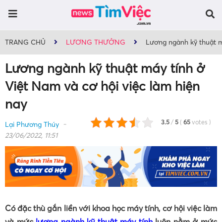
TRANG CHỦ
LƯƠNG THƯỞNG
Lương ngành kỹ thuật má
Lương ngành kỹ thuật máy tính ở
Việt Nam và cơ hội việc làm hiện
nay
3.5
/
5
(
65
votes
)
Lại Phương Thúy
23/06/2022, 11:51
Có đặc thù gắn liền với khoa học máy tính, cơ hội việc làm
và mức
lương ngành kỹ thuật máy tính
luôn nằm ở mức