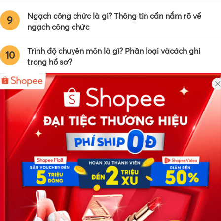
Ngạch công chức là gì? Thông tin cần nắm rõ về
9
ngạch công chức
Trình độ chuyên môn là gì? Phân loại vàcách ghi
10
trong hồ sơ?
Công ty TNHH Eyeplus Online
Địa chỉ: Số 81, ngõ 68, đường Cầu Giấy, Tổ 05, Phường Quan
Hoa, Quận Cầu Giấy, TP Hà Nội, Việt Nam
SĐT: 0981 448 766
Email:
hotro@timviec.com.vn
VỀ CHÚNG TÔI