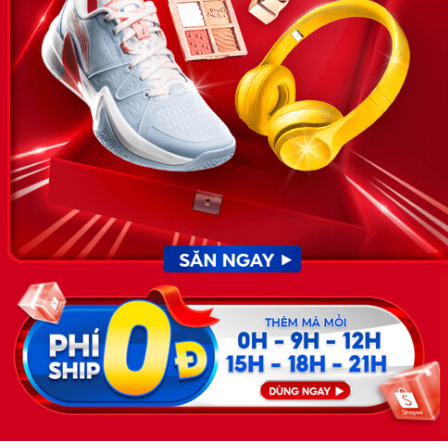
News.timviec.com.vn là website cung cấp thông tin liên quan đến
nhân sự, nghề nghiệp do Timviec.com.vn vận hành nhằm giúp
doanh nghiệp, nhân sự tuyển dụng, người đi làm, người tìm việc
cập nhật thông tin và đáp ứng được mong muốn của mình.
KẾT NỐI
Giấy phép hoạt động dịch vụ
việc làm số 54/2019/SLĐTBXH-
GP do Sở lao động thương
binh và xã hội cấp ngày 30
tháng 12 năm 2019.