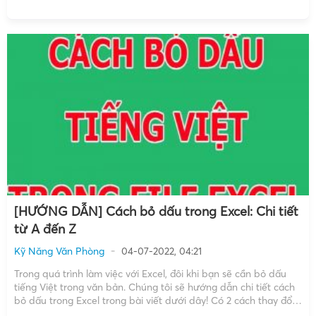
chuyên nghiệp hơn. Hãy xem cách làm tròn […]
[HƯỚNG DẪN] Cách bỏ dấu trong Excel: Chi tiết
từ A đến Z
Kỹ Năng Văn Phòng
04-07-2022, 04:21
Trong quá trình làm việc với Excel, đôi khi bạn sẽ cần bỏ dấu
tiếng Việt trong văn bản. Chúng tôi sẽ hướng dẫn chi tiết cách
bỏ dấu trong Excel trong bài viết dưới dây! Có 2 cách thay đổi
tiếng Việt không dấu trong Microsoft Excel: Cách 1: […]