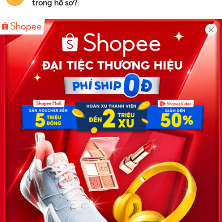
trong hồ sơ?
Công ty TNHH Eyeplus Online
Địa chỉ: Số 81, ngõ 68, đường Cầu Giấy, Tổ 05, Phường Quan
Hoa, Quận Cầu Giấy, TP Hà Nội, Việt Nam
SĐT: 0981 448 766
Email:
hotro@timviec.com.vn
VỀ CHÚNG TÔI
News.timviec.com.vn là website cung cấp thông tin liên quan đến
nhân sự, nghề nghiệp do Timviec.com.vn vận hành nhằm giúp
doanh nghiệp, nhân sự tuyển dụng, người đi làm, người tìm việc
cập nhật thông tin và đáp ứng được mong muốn của mình.
KẾT NỐI