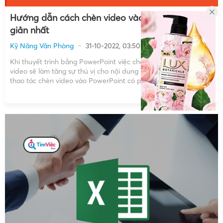
Hướng dẫn cách chèn video vào PowerPoint đơn
giản nhất
Kỹ Năng Văn Phòng
31-10-2022, 03:50
Khi thuyết trình bằng PowerPoint việc chèn thêm hình ảnh,
video sẽ làm tăng sự thú vị cho nội dung bạn thực hiện. Vậy
thao tác chèn video vào PowerPoint có phức tạp hay không?
Hãy theo dõi bài viết để nắm chi tiết cách chèn video vào
PowerPoint hiệu […]