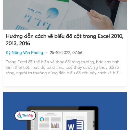
Hướng dẫn cách vẽ biểu đồ cột trong Excel 2010,
2013, 2016
Kỹ Năng Văn Phòng
25-10-2022, 07:56
Trong Excel để thể hiện về thay đổi tăng trưởng, báo cáo tình
hình thời tiết, mức độ tài chính,….để thấy được sự thay đổi rõ
ràng, người ta thường dùng đến biểu đồ cột. Vậy cách vẽ biểu
đồ cột trong Excel như thế nào? Hãy cùng tìm hiểu […]