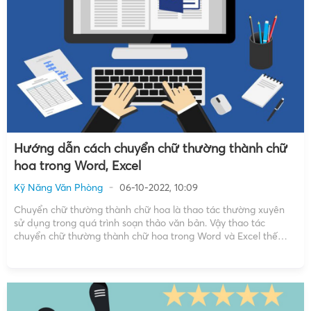
Hướng dẫn cách chuyển chữ thường thành chữ
hoa trong Word, Excel
Kỹ Năng Văn Phòng
06-10-2022, 10:09
Chuyển chữ thường thành chữ hoa là thao tác thường xuyên
sử dụng trong quá trình soạn thảo văn bản. Vậy thao tác
chuyển chữ thường thành chữ hoa trong Word và Excel thế
nào? Tất cả sẽ được giải đáp trong bài viết dưới đây! Tại sao lại
cần […]