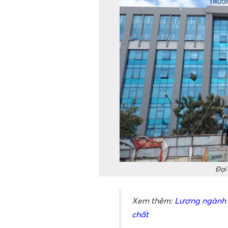
Đại
Xem thêm:
Lương ngành b
chất