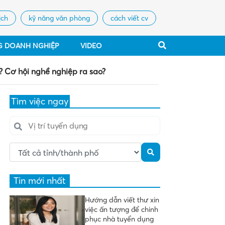
ịch
kỹ năng văn phòng
cách viết cv
G DOANH NGHIỆP
VIDEO
 Cơ hội nghề nghiệp ra sao?
Tìm việc ngay
Tin mới nhất
Hướng dẫn viết thư xin
việc ấn tượng để chinh
phục nhà tuyển dụng