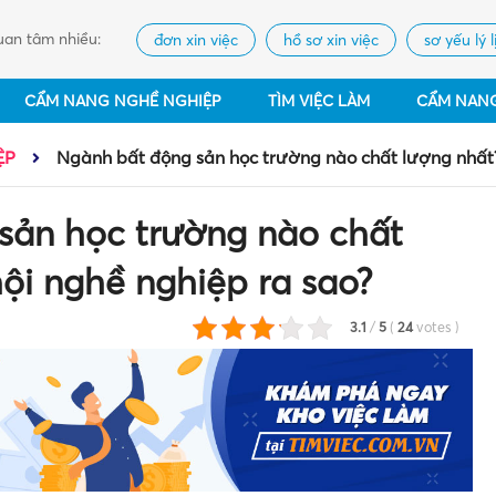
an tâm nhiều:
đơn xin việc
hồ sơ xin việc
sơ yếu lý l
CẨM NANG NGHỀ NGHIỆP
TÌM VIỆC LÀM
CẨM NAN
ỆP
Ngành bất động sản học trường nào chất lượng nhất?
sản học trường nào chất
ội nghề nghiệp ra sao?
3.1
/
5
(
24
votes
)