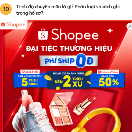
Trình độ chuyên môn là gì? Phân loại vàcách ghi
10
trong hồ sơ?
Công ty TNHH Eyeplus Online
Địa chỉ: Số 81, ngõ 68, đường Cầu Giấy, Tổ 05, Phường Quan
Hoa, Quận Cầu Giấy, TP Hà Nội, Việt Nam
SĐT: 0981 448 766
Email:
hotro@timviec.com.vn
VỀ CHÚNG TÔI
News.timviec.com.vn là website cung cấp thông tin liên quan đến
nhân sự, nghề nghiệp do Timviec.com.vn vận hành nhằm giúp
doanh nghiệp, nhân sự tuyển dụng, người đi làm, người tìm việc
cập nhật thông tin và đáp ứng được mong muốn của mình.