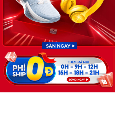
KẾT NỐI
Giấy phép hoạt động dịch vụ
việc làm số 54/2019/SLĐTBXH-
GP do Sở lao động thương
binh và xã hội cấp ngày 30
tháng 12 năm 2019.