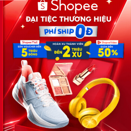
Công ty TNHH Eyeplus Online
Địa chỉ: Số 81, ngõ 68, đường Cầu Giấy, Tổ 05, Phường Quan
Hoa, Quận Cầu Giấy, TP Hà Nội, Việt Nam
SĐT: 0981 448 766
Email:
hotro@timviec.com.vn
VỀ CHÚNG TÔI
News.timviec.com.vn là website cung cấp thông tin liên quan đến
nhân sự, nghề nghiệp do Timviec.com.vn vận hành nhằm giúp
doanh nghiệp, nhân sự tuyển dụng, người đi làm, người tìm việc
cập nhật thông tin và đáp ứng được mong muốn của mình.
KẾT NỐI
Giấy phép hoạt động dịch vụ
việc làm số 54/2019/SLĐTBXH-