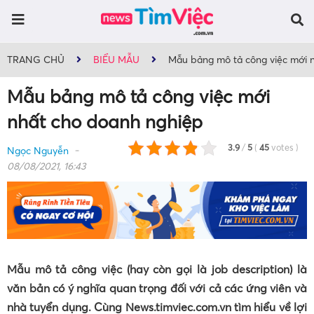
TRANG CHỦ
BIỂU MẪU
Mẫu bảng mô tả công việc mới 
Mẫu bảng mô tả công việc mới
nhất cho doanh nghiệp
3.9
/
5
(
45
votes
)
Ngọc Nguyễn
08/08/2021, 16:43
Mẫu mô tả công việc (hay còn gọi là job description) là
văn bản có ý nghĩa quan trọng đối với cả các ứng viên và
nhà tuyển dụng. Cùng News.timviec.com.vn tìm hiểu về lợi