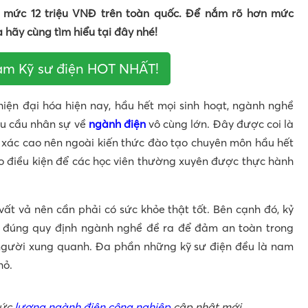
t mức 12 triệu VNĐ trên toàn quốc. Để nắm rõ hơn mức
 hãy cùng tìm hiểu tại đây nhé!
làm Kỹ sư điện HOT NHẤT!
hiện đại hóa hiện nay, hầu hết mọi sinh hoạt, ngành nghề
hu cầu nhân sự về
ngành điện
vô cùng lớn. Đây được coi là
h xác cao nên ngoài kiến thức đào tạo chuyên môn hầu hết
o điều kiện để các học viên thường xuyên được thực hành
vất vả nên cần phải có sức khỏe thật tốt. Bên cạnh đó, kỷ
o đúng quy định ngành nghề đề ra để đảm an toàn trong
 người xung quanh. Đa phần những kỹ sư điện đều là nam
hỏ.
ức
lương ngành điện công nghiệp
cập nhật mới