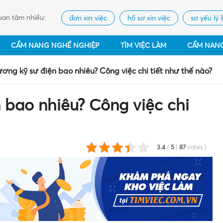
an tâm nhiều:
đơn xin việc
hồ sơ xin việc
sơ yếu lý l
CẨM NANG NGHỀ NGHIỆP
TÌM VIỆC LÀM
CẨM NAN
ơng kỹ sư điện bao nhiêu? Công việc chi tiết như thế nào?
 bao nhiêu? Công việc chi
3.4
/
5
(
87
votes
)