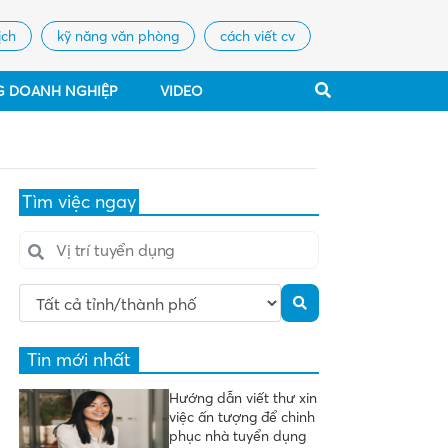
ịch
kỹ năng văn phòng
cách viết cv
G DOANH NGHIỆP
VIDEO
Tìm việc ngay
Tin mới nhất
Hướng dẫn viết thư xin
việc ấn tượng để chinh
phục nhà tuyển dụng