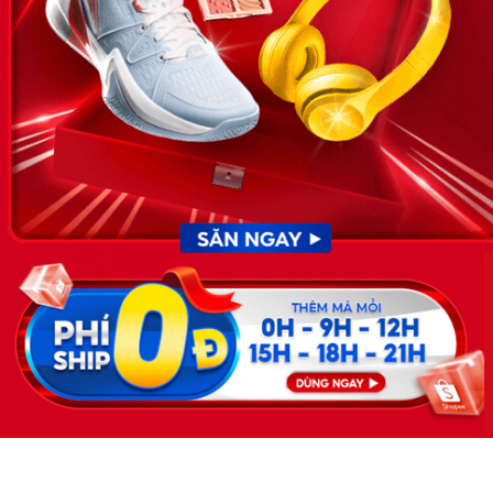
doanh nghiệp, nhân sự tuyển dụng, người đi làm, người tìm việc
cập nhật thông tin và đáp ứng được mong muốn của mình.
KẾT NỐI
Giấy phép hoạt động dịch vụ
việc làm số 54/2019/SLĐTBXH-
GP do Sở lao động thương
binh và xã hội cấp ngày 30
tháng 12 năm 2019.