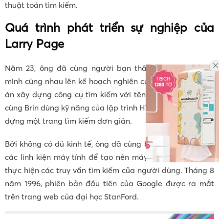
thuật toán tìm kiếm.
Quá trình phát triển sự nghiệp của
Larry Page
Năm 23, ông đã cùng người bạn thân Sergey Brin của
mình cùng nhau lên kế hoạch nghiên cứu và thực hiện dự
án xây dựng công cụ tìm kiếm với tên gọi BackRub. Ông
cùng Brin dùng kỹ năng của lập trình HTML cơ bản để xây
dựng một trang tìm kiếm đơn giản.
Bởi không có đủ kinh tế, ông đã cùng bạn mình tận dụng
các linh kiện máy tính để tạo nên máy chủ đủ sức mạnh
thực hiện các truy vấn tìm kiếm của người dùng. Tháng 8
năm 1996, phiên bản đầu tiên của Google được ra mắt
trên trang web của đại học StanFord.