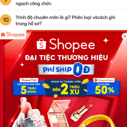
ngạch công chức
Trình độ chuyên môn là gì? Phân loại vàcách ghi
10
trong hồ sơ?
Công ty TNHH Eyeplus Online
Địa chỉ: Số 81, ngõ 68, đường Cầu Giấy, Tổ 05, Phường Quan
Hoa, Quận Cầu Giấy, TP Hà Nội, Việt Nam
SĐT: 0981 448 766
Email:
hotro@timviec.com.vn
VỀ CHÚNG TÔI
News.timviec.com.vn là website cung cấp thông tin liên quan đến
nhân sự, nghề nghiệp do Timviec.com.vn vận hành nhằm giúp