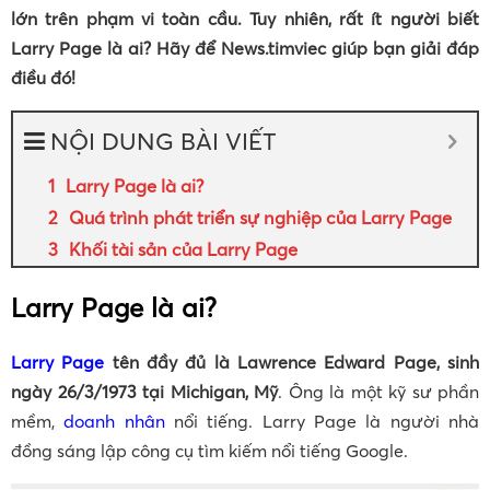
lớn trên phạm vi toàn cầu. Tuy nhiên, rất ít người biết
Larry Page là ai? Hãy để News.timviec giúp bạn giải đáp
điều đó!
NỘI DUNG BÀI VIẾT
Larry Page là ai?
Quá trình phát triển sự nghiệp của Larry Page
Khối tài sản của Larry Page
Larry Page là ai?
Larry Page
tên đầy đủ là Lawrence Edward Page, sinh
ngày 26/3/1973 tại Michigan, Mỹ
. Ông là một kỹ sư phần
mềm,
doanh nhân
nổi tiếng. Larry Page là người nhà
đồng sáng lập công cụ tìm kiếm nổi tiếng Google.