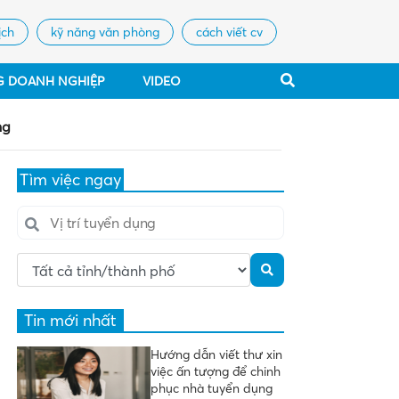
ịch
kỹ năng văn phòng
cách viết cv
G DOANH NGHIỆP
VIDEO
ng
Tìm việc ngay
Tin mới nhất
Hướng dẫn viết thư xin
việc ấn tượng để chinh
phục nhà tuyển dụng