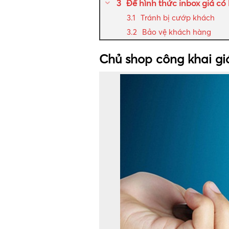
Để hình thức inbox giá có 
Tránh bị cướp khách
Bảo vệ khách hàng
Chủ shop công khai giá