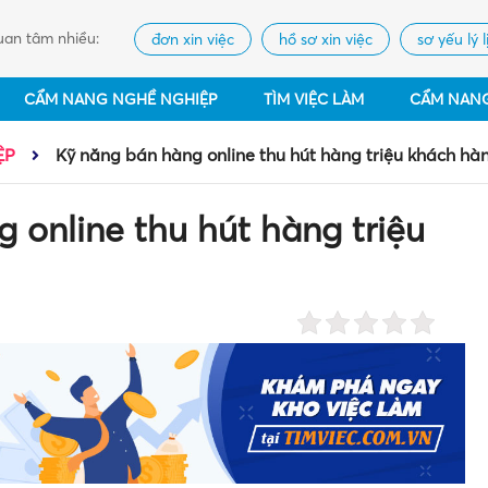
an tâm nhiều:
đơn xin việc
hồ sơ xin việc
sơ yếu lý l
CẨM NANG NGHỀ NGHIỆP
TÌM VIỆC LÀM
CẨM NAN
ỆP
Kỹ năng bán hàng online thu hút hàng triệu khách hà
 online thu hút hàng triệu