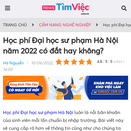
TRANG CHỦ
CẨM NANG NGHỀ NGHIỆP
Học phí Đại h
Học phí Đại học sư phạm Hà Nội
năm 2022 có đắt hay không?
4.8
/
5
(
5
votes
)
Hà Nguyễn
10/06/2022,
14:50
Học phí Đại học sư phạm Hà Nội
luôn là nỗi băn khoăn
của sinh viên mỗi lần chuẩn bị nhập trường. Bài viết này
sẽ cung cấp rõ hơn về thông tin cũng như cho chúng ta