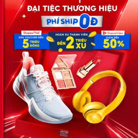
Trình độ chuyên môn là gì? Phân loại vàcách ghi
10
trong hồ sơ?
Công ty TNHH Eyeplus Online
Địa chỉ: Số 81, ngõ 68, đường Cầu Giấy, Tổ 05, Phường Quan
Hoa, Quận Cầu Giấy, TP Hà Nội, Việt Nam
SĐT: 0981 448 766
Email:
hotro@timviec.com.vn
VỀ CHÚNG TÔI
News.timviec.com.vn là website cung cấp thông tin liên quan đến
nhân sự, nghề nghiệp do Timviec.com.vn vận hành nhằm giúp
doanh nghiệp, nhân sự tuyển dụng, người đi làm, người tìm việc
cập nhật thông tin và đáp ứng được mong muốn của mình.