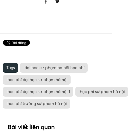
Hà Nguyễn
Với gần 6 năm kinh nghiệm làm việc trong lĩnh
vực tuyển dụng việc làm, tư vấn nghề nghiệp.
Mình hi vọng những kiến thức chia sẻ trên
website sẽ giúp ích được cho bạn trong việc tìm
kiếm công việc phù hợp, thu nhập hấp dẫn
Tags
đại học sư phạm hà nội học phí
học phí đại học sư phạm hà nội
học phí đại học sư phạm hà nội 1
học phí sư phạm hà nội