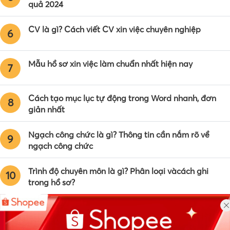
[BÍ KÍP] Tạo mẫu CV xin việc viết tay đúng chuẩn, ứng
4
viên đọc ngay!
TOP 10 website đăng tin tuyển nhân sự miễn phí hiệu
5
quả 2024
CV là gì? Cách viết CV xin việc chuyên nghiệp
6
Mẫu hồ sơ xin việc làm chuẩn nhất hiện nay
7
Cách tạo mục lục tự động trong Word nhanh, đơn
8
giản nhất
Ngạch công chức là gì? Thông tin cần nắm rõ về
9
ngạch công chức