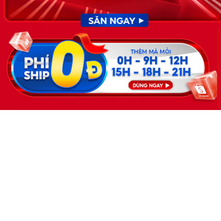
KẾT NỐI
Giấy phép hoạt động dịch vụ
việc làm số 54/2019/SLĐTBXH-
GP do Sở lao động thương
binh và xã hội cấp ngày 30
tháng 12 năm 2019.