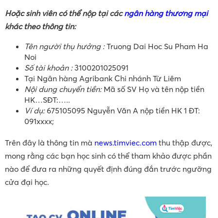
khoản thanh toán tại Agribank Chi nhánh Từ Liêm,
có thể đến các điểm giao dịch của Agribank trên
toàn quốc để nộp học phí
Kênh internetbanking:
Sinh viên / người thân cần có
tài khoản tại Agribank, đăng ký dịch vụ Internet
Banking và đã kích hoạt dịch vụ SMS banking.
Hoặc sinh viên có thể nộp tại các
ngân hàng thương mại
khác theo thông tin:
Tên người thụ hưởng :
Truong Dai Hoc Su Pham Ha
Noi
Số tài khoản :
3100201025091
Tại Ngân hàng Agribank Chi nhánh Từ Liêm
Nội dung chuyển tiền:
Mã số SV Họ và tên nộp tiền
HK…SĐT:…..
Ví dụ:
675105095 Nguyễn Văn A nộp tiền HK 1 ĐT:
091xxxx;
Trên đây là thông tin mà
news.timviec.com
thu thập được,