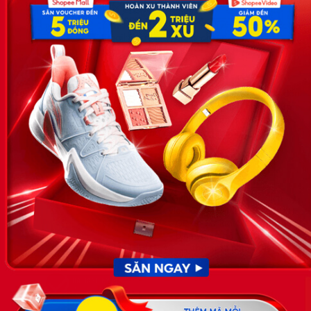
Hoa, Quận Cầu Giấy, TP Hà Nội, Việt Nam
SĐT: 0981 448 766
Email:
hotro@timviec.com.vn
VỀ CHÚNG TÔI
News.timviec.com.vn là website cung cấp thông tin liên quan đến
nhân sự, nghề nghiệp do Timviec.com.vn vận hành nhằm giúp
doanh nghiệp, nhân sự tuyển dụng, người đi làm, người tìm việc
cập nhật thông tin và đáp ứng được mong muốn của mình.
KẾT NỐI
Giấy phép hoạt động dịch vụ
việc làm số 54/2019/SLĐTBXH-
GP do Sở lao động thương
binh và xã hội cấp ngày 30
tháng 12 năm 2019.