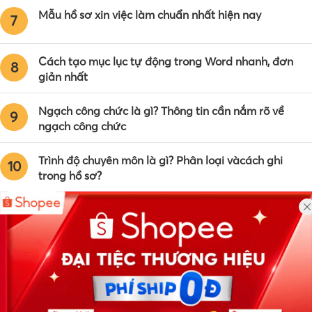
Mẫu hồ sơ xin việc làm chuẩn nhất hiện nay
7
Cách tạo mục lục tự động trong Word nhanh, đơn
8
giản nhất
Ngạch công chức là gì? Thông tin cần nắm rõ về
9
ngạch công chức
Trình độ chuyên môn là gì? Phân loại vàcách ghi
10
trong hồ sơ?
Công ty TNHH Eyeplus Online
Địa chỉ: Số 81, ngõ 68, đường Cầu Giấy, Tổ 05, Phường Quan