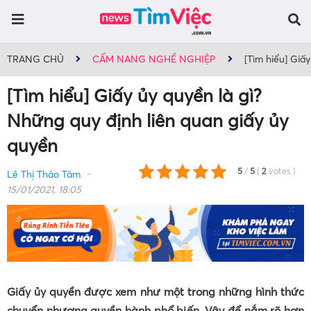
TRANG CHỦ
CẨM NANG NGHỀ NGHIỆP
[Tìm hiểu] Giấ
[Tìm hiểu] Giấy ủy quyền là gì?
Những quy định liên quan giấy ủy
quyền
5
/
5
(
2
votes
)
Lê Thị Thảo Tâm
15/01/2021, 18:05
Giấy ủy quyền được xem như một trong những hình thức
chuyển nhượng quyền hành phổ biến. Vậy để nắm rõ hơn