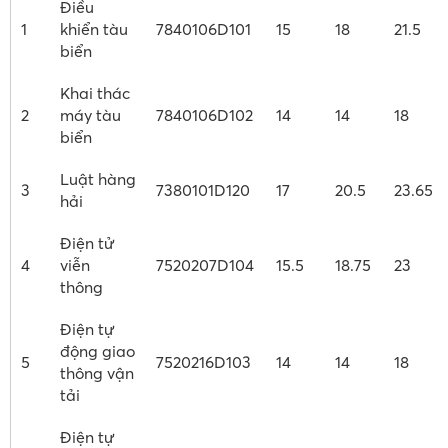
Điều
1
khiển tàu
7840106D101
15
18
21.5
biển
Khai thác
2
máy tàu
7840106D102
14
14
18
biển
Luật hàng
3
7380101D120
17
20.5
23.65
hải
Điện tử
4
viễn
7520207D104
15.5
18.75
23
thông
Điện tự
động giao
5
7520216D103
14
14
18
thông vận
tải
Điện tự