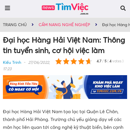
TRANG CHỦ
CẨM NANG NGHỀ NGHIỆP
Đại học Hàng H
Đại học Hàng Hải Việt Nam: Thông
tin tuyển sinh, cơ hội việc làm
4.7
/
5
(
4
votes
)
Kiều Trinh
27/06/2022,
17:23
Đại học Hàng Hải Việt Nam tọa lạc tại Quận Lê Chân,
thành phố Hải Phòng. Trường chủ yếu giảng dạy về các
môn học liên quan tới công nghệ kỹ thuật biển, bên cạnh