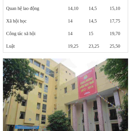
Quan hệ lao động
14,10
14,5
15,10
Xã hội học
14
14,5
17,75
Công tác xã hội
14
15
19,70
Luật
19,25
23,25
25,50