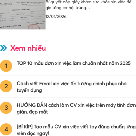
Bí quyết nộp giấy khám sức khỏe xin việc để
gia tăng cơ hội trúng…
12/01/2026
Xem nhiều
TOP 10 mẫu đơn xin việc làm chuẩn nhất năm 2025
1
Cách viết Email xin việc ấn tượng chinh phục nhà
2
tuyển dụng
HƯỚNG DẪN cách làm CV xin việc trên máy tính đơn
3
giản, đẹp mắt
[BÍ KÍP] Tạo mẫu CV xin việc viết tay đúng chuẩn, ứng
4
viên đọc ngay!