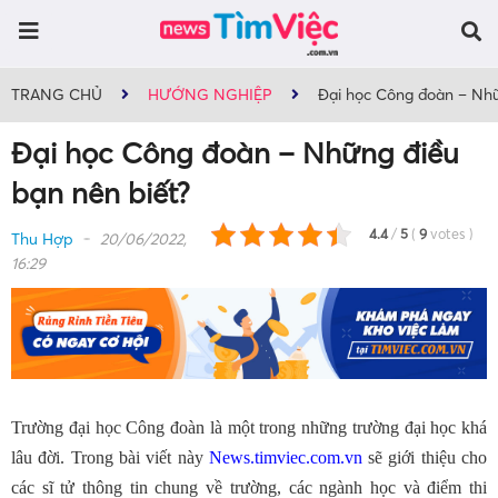
TRANG CHỦ
HƯỚNG NGHIỆP
Đại học Công đoàn – Nhữ
Đại học Công đoàn – Những điều
bạn nên biết?
4.4
/
5
(
9
votes
)
Thu Hợp
20/06/2022,
16:29
Trường đại học Công đoàn là một trong những trường đại học khá
lâu đời. Trong bài viết này
News.timviec.com.vn
sẽ giới thiệu cho
các sĩ tử thông tin chung về trường, các ngành học và điểm thi