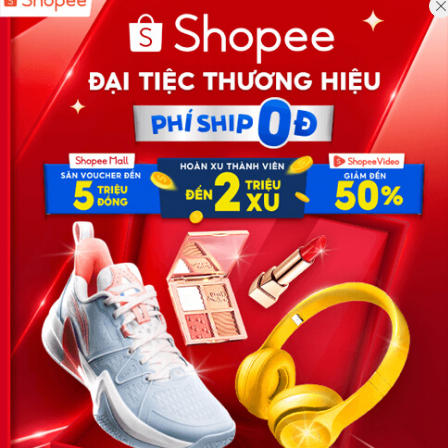
Công ty TNHH Eyeplus Online
Địa chỉ: Số 81, ngõ 68, đường Cầu Giấy, Tổ 05, Phường Quan
Hoa, Quận Cầu Giấy, TP Hà Nội, Việt Nam
SĐT: 0981 448 766
Email:
hotro@timviec.com.vn
VỀ CHÚNG TÔI
News.timviec.com.vn là website cung cấp thông tin liên quan đến
nhân sự, nghề nghiệp do Timviec.com.vn vận hành nhằm giúp
doanh nghiệp, nhân sự tuyển dụng, người đi làm, người tìm việc
cập nhật thông tin và đáp ứng được mong muốn của mình.
KẾT NỐI
Giấy phép hoạt động dịch vụ