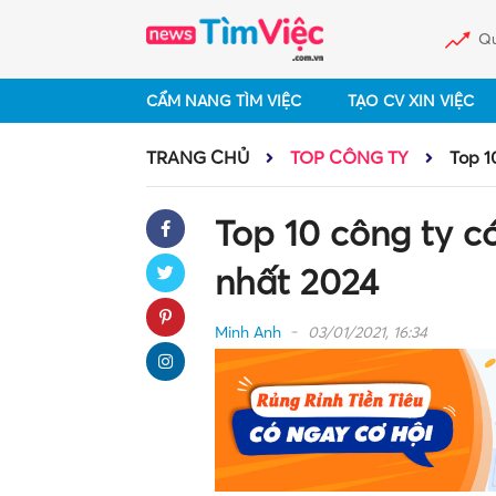
Qu
CẨM NANG TÌM VIỆC
TẠO CV XIN VIỆC
TRANG CHỦ
TOP CÔNG TY
Top 1
Top 10 công ty c
nhất 2024
Minh Anh
03/01/2021, 16:34