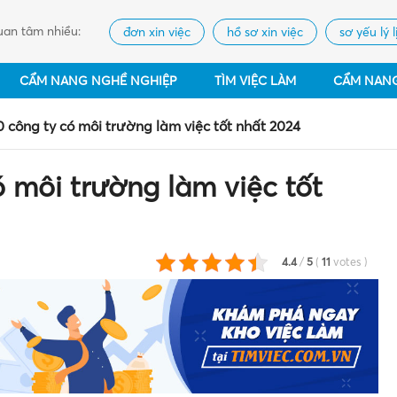
an tâm nhiều:
đơn xin việc
hồ sơ xin việc
sơ yếu lý l
CẨM NANG NGHỀ NGHIỆP
TÌM VIỆC LÀM
CẨM NAN
0 công ty có môi trường làm việc tốt nhất 2024
ó môi trường làm việc tốt
4.4
/
5
(
11
votes
)