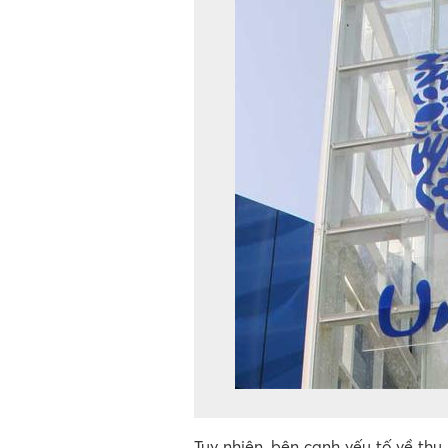
Tuy nhiên, bên cạnh yếu tố về th