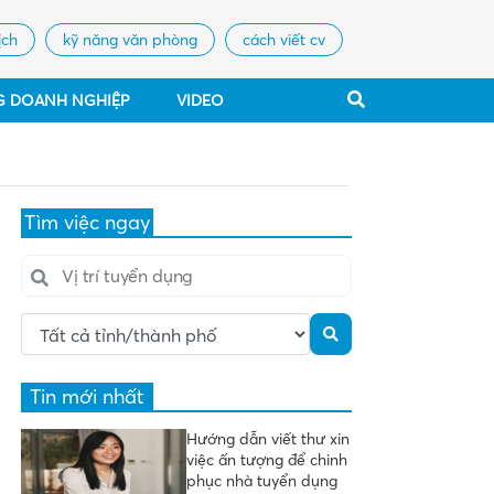
ịch
kỹ năng văn phòng
cách viết cv
G DOANH NGHIỆP
VIDEO
Tìm việc ngay
Tin mới nhất
Hướng dẫn viết thư xin
việc ấn tượng để chinh
phục nhà tuyển dụng