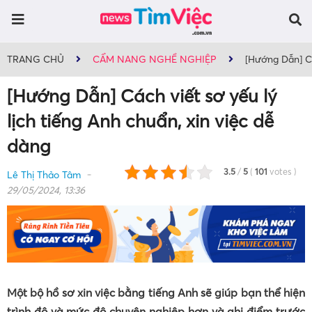
TRANG CHỦ
CẨM NANG NGHỀ NGHIỆP
[Hướng Dẫn] Cá
[Hướng Dẫn] Cách viết sơ yếu lý
lịch tiếng Anh chuẩn, xin việc dễ
dàng
3.5
/
5
(
101
votes
)
Lê Thị Thảo Tâm
29/05/2024, 13:36
Một bộ hồ sơ xin việc bằng tiếng Anh sẽ giúp bạn thể hiện
trình độ và mức độ chuyên nghiệp hơn và ghi điểm trước