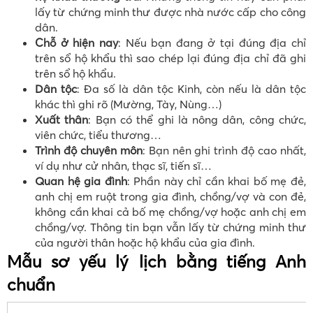
lấy từ chứng minh thư được nhà nước cấp cho công
dân.
Chỗ ở hiện nay
: Nếu bạn đang ở tại đúng địa chỉ
trên sổ hộ khẩu thì sao chép lại đúng địa chỉ đã ghi
trên sổ hộ khẩu.
Dân tộc
: Đa số là dân tộc Kinh, còn nếu là dân tộc
khác thì ghi rõ (Mường, Tày, Nùng…)
Xuất thân
: Bạn có thể ghi là nông dân, công chức,
viên chức, tiểu thương…
Trình độ chuyên môn
: Bạn nên ghi trình độ cao nhất,
ví dụ như cử nhân, thạc sĩ, tiến sĩ…
Quan hệ gia đình
: Phần này chỉ cần khai bố mẹ đẻ,
anh chị em ruột trong gia đình, chồng/vợ và con đẻ,
không cần khai cả bố mẹ chồng/vợ hoặc anh chị em
chồng/vợ. Thông tin bạn vẫn lấy từ chứng minh thư
của người thân hoặc hộ khẩu của gia đình.
Mẫu sơ yếu lý lịch bằng tiếng Anh
chuẩn