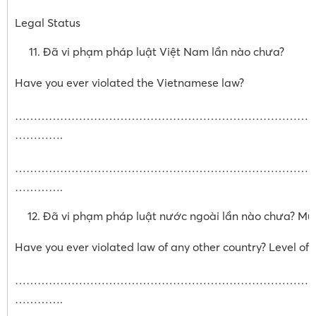
Legal Status
Đã vi phạm pháp luật Việt Nam lần nào chưa?
Have you ever violated the Vietnamese law?
……………………………………………………………………
………….
……………………………………………………………………
………….
Đã vi phạm pháp luật nước ngoài lần nào chưa? Mứ
Have you ever violated law of any other country? Level of v
……………………………………………………………………
………….