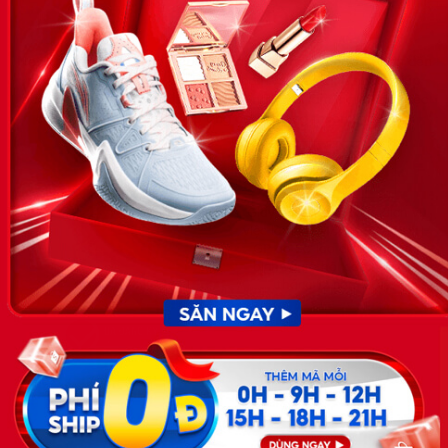
VỀ CHÚNG TÔI
News.timviec.com.vn là website cung cấp thông tin liên quan đến
nhân sự, nghề nghiệp do Timviec.com.vn vận hành nhằm giúp
doanh nghiệp, nhân sự tuyển dụng, người đi làm, người tìm việc
cập nhật thông tin và đáp ứng được mong muốn của mình.
KẾT NỐI
Giấy phép hoạt động dịch vụ
việc làm số 54/2019/SLĐTBXH-
GP do Sở lao động thương
binh và xã hội cấp ngày 30
tháng 12 năm 2019.