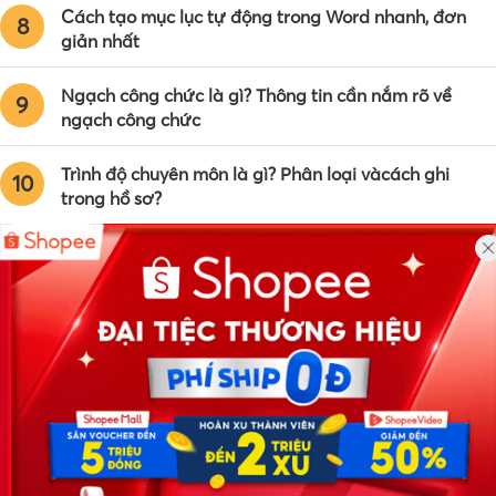
Cách tạo mục lục tự động trong Word nhanh, đơn
8
giản nhất
Ngạch công chức là gì? Thông tin cần nắm rõ về
9
ngạch công chức
Trình độ chuyên môn là gì? Phân loại vàcách ghi
10
trong hồ sơ?
Công ty TNHH Eyeplus Online
Địa chỉ: Số 81, ngõ 68, đường Cầu Giấy, Tổ 05, Phường Quan
Hoa, Quận Cầu Giấy, TP Hà Nội, Việt Nam
SĐT: 0981 448 766
Email:
hotro@timviec.com.vn