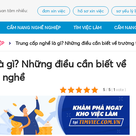
an tâm nhiều:
đơn xin việc
hồ sơ xin việc
sơ yếu lý l
CẨM NANG NGHỀ NGHIỆP
TÌM VIỆC LÀM
CẨM NAN
ỆP
Trung cấp nghề là gì? Những điều cần biết về trường
à gì? Những điều cần biết về
p nghề
5
/
5
(
1
vote
)