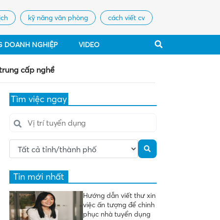
ịch
kỹ năng văn phòng
cách viết cv
G DOANH NGHIỆP
VIDEO
 trung cấp nghề
Tìm việc ngay
Tin mới nhất
Hướng dẫn viết thư xin
việc ấn tượng để chinh
phục nhà tuyển dụng