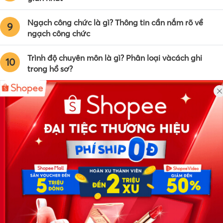
Ngạch công chức là gì? Thông tin cần nắm rõ về
9
ngạch công chức
Trình độ chuyên môn là gì? Phân loại vàcách ghi
10
trong hồ sơ?
Công ty TNHH Eyeplus Online
Địa chỉ: Số 81, ngõ 68, đường Cầu Giấy, Tổ 05, Phường Quan
Hoa, Quận Cầu Giấy, TP Hà Nội, Việt Nam
SĐT: 0981 448 766
Email:
hotro@timviec.com.vn
VỀ CHÚNG TÔI