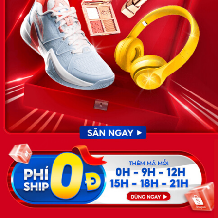
News.timviec.com.vn là website cung cấp thông tin liên quan đến
nhân sự, nghề nghiệp do Timviec.com.vn vận hành nhằm giúp
doanh nghiệp, nhân sự tuyển dụng, người đi làm, người tìm việc
cập nhật thông tin và đáp ứng được mong muốn của mình.
KẾT NỐI
Giấy phép hoạt động dịch vụ
việc làm số 54/2019/SLĐTBXH-
GP do Sở lao động thương
binh và xã hội cấp ngày 30
tháng 12 năm 2019.