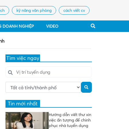
ịch
kỹ năng văn phòng
cách viết cv
G DOANH NGHIỆP
VIDEO
nh
Tìm việc ngay
Tin mới nhất
Hướng dẫn viết thư xin
việc ấn tượng để chinh
phục nhà tuyển dụng