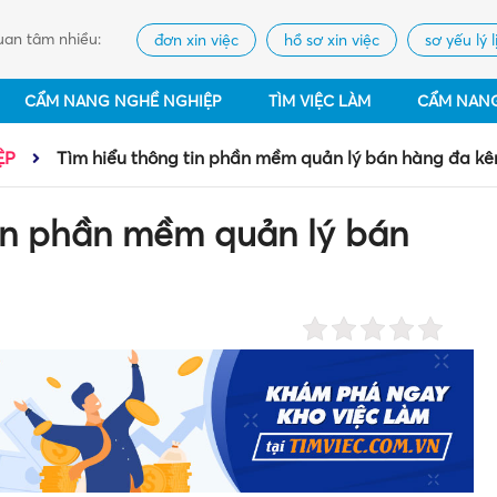
an tâm nhiều:
đơn xin việc
hồ sơ xin việc
sơ yếu lý l
CẨM NANG NGHỀ NGHIỆP
TÌM VIỆC LÀM
CẨM NAN
ỆP
Tìm hiểu thông tin phần mềm quản lý bán hàng đa kê
tin phần mềm quản lý bán