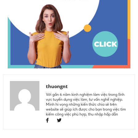
thuongnt
Với gần 6 năm kinh nghiệm làm việc trong lĩnh
vực tuyển dụng việc làm, tư vấn nghề nghiệp.
Mình hi vọng những kiến thức chia sẻ trên
website sẽ giúp ích được cho bạn trong việc tìm
kiếm công việc phù hợp, thu nhập hấp dẫn