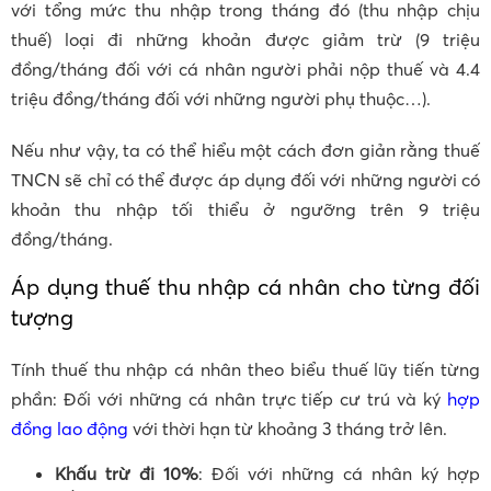
với tổng mức thu nhập trong tháng đó (thu nhập chịu
thuế) loại đi những khoản được giảm trừ (9 triệu
đồng/tháng đối với cá nhân người phải nộp thuế và 4.4
triệu đồng/tháng đối với những người phụ thuộc…).
Nếu như vậy, ta có thể hiểu một cách đơn giản rằng thuế
TNCN sẽ chỉ có thể được áp dụng đối với những người có
khoản thu nhập tối thiểu ở ngưỡng trên 9 triệu
đồng/tháng.
Áp dụng thuế thu nhập cá nhân cho từng đối
tượng
Tính thuế thu nhập cá nhân theo biểu thuế lũy tiến từng
phần: Đối với những cá nhân trực tiếp cư trú và ký
hợp
đồng lao động
với thời hạn từ khoảng 3 tháng trở lên.
Khấu trừ đi 10%
: Đối với những cá nhân ký hợp