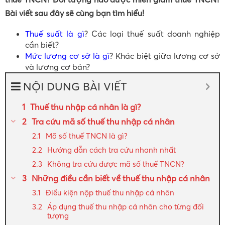
Bài viết sau đây sẽ cùng bạn tìm hiểu!
Thuế suất là gì
? Các loại thuế suất doanh nghiệp
cần biết?
Mức lương cơ sở là gì
? Khác biệt giữa lương cơ sở
và lương cơ bản?
NỘI DUNG BÀI VIẾT
Thuế thu nhập cá nhân là gì?
Tra cứu mã số thuế thu nhập cá nhân
Mã số thuế TNCN là gì?
Hướng dẫn cách tra cứu nhanh nhất
Không tra cứu được mã số thuế TNCN?
Những điều cần biết về thuế thu nhập cá nhân
Điều kiện nộp thuế thu nhập cá nhân
Áp dụng thuế thu nhập cá nhân cho từng đối
tượng