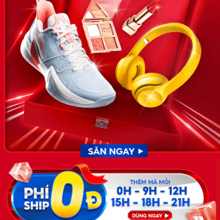
VỀ CHÚNG TÔI
News.timviec.com.vn là website cung cấp thông tin liên quan đến
nhân sự, nghề nghiệp do Timviec.com.vn vận hành nhằm giúp
doanh nghiệp, nhân sự tuyển dụng, người đi làm, người tìm việc
cập nhật thông tin và đáp ứng được mong muốn của mình.
KẾT NỐI
Giấy phép hoạt động dịch vụ
việc làm số 54/2019/SLĐTBXH-
GP do Sở lao động thương
binh và xã hội cấp ngày 30
tháng 12 năm 2019.