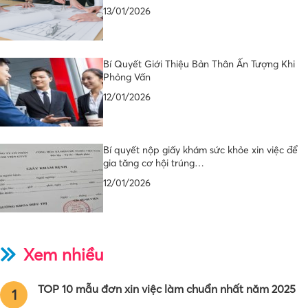
13/01/2026
Bí Quyết Giới Thiệu Bản Thân Ấn Tượng Khi
Phỏng Vấn
12/01/2026
Bí quyết nộp giấy khám sức khỏe xin việc để
gia tăng cơ hội trúng…
12/01/2026
Xem nhiều
TOP 10 mẫu đơn xin việc làm chuẩn nhất năm 2025
1