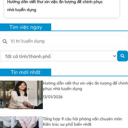
Hướng dẫn viết thư xin việc ấn tượng để chinh phục
nhà tuyển dụng
Tìm việc ngay
Tin mới nhất
Hướng dẫn viết thư xin việc ấn tượng để chinh
phục nhà tuyển dụng
13/01/2026
Tổng hợp 9 câu hỏi phỏng vấn chuyên môn
Kiến trúc sư phổ biến nhất