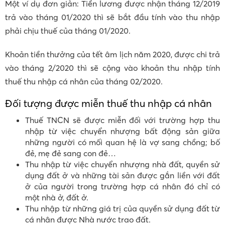
Một ví dụ đơn giản: Tiền lương được nhận tháng 12/2019
trả vào tháng 01/2020 thì sẽ bắt đầu tính vào thu nhập
phải chịu thuế của tháng 01/2020.
Khoản tiền thưởng của tết âm lịch năm 2020, được chi trả
vào tháng 2/2020 thì sẽ cộng vào khoản thu nhập tính
thuế thu nhập cá nhân của tháng 02/2020.
Đối tượng được miễn thuế thu nhập cá nhân
Thuế TNCN sẽ được miễn đối với trường hợp thu
nhập từ việc chuyển nhượng bất động sản giữa
những người có mối quan hệ là vợ sang chồng; bố
đẻ, mẹ đẻ sang con đẻ…
Thu nhập từ việc chuyển nhượng nhà đất, quyền sử
dụng đất ở và những tài sản được gắn liền với đất
ở của người trong trường hợp cá nhân đó chỉ có
một nhà ở, đất ở.
Thu nhập từ những giá trị của quyền sử dụng đất từ
cá nhân được Nhà nước trao đất.