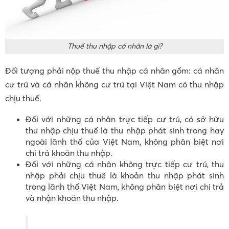
Thuế thu nhập cá nhân là gì?
Đối tượng phải nộp thuế thu nhập cá nhân gồm: cá nhân
cư trú và cá nhân không cư trú tại Việt Nam có thu nhập
chịu thuế.
Đối với những cá nhân trực tiếp cư trú, có sở hữu
thu nhập chịu thuế là thu nhập phát sinh trong hay
ngoài lãnh thổ của Việt Nam, không phân biệt nơi
chi trả khoản thu nhập.
Đối với những cá nhân không trực tiếp cư trú, thu
nhập phải chịu thuế là khoản thu nhập phát sinh
trong lãnh thổ Việt Nam, không phân biệt nơi chi trả
và nhận khoản thu nhập.