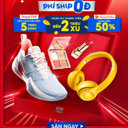
Công ty TNHH Eyeplus Online
Địa chỉ: Số 81, ngõ 68, đường Cầu Giấy, Tổ 05, Phường Quan
Hoa, Quận Cầu Giấy, TP Hà Nội, Việt Nam
SĐT: 0981 448 766
Email:
hotro@timviec.com.vn
VỀ CHÚNG TÔI
News.timviec.com.vn là website cung cấp thông tin liên quan đến
nhân sự, nghề nghiệp do Timviec.com.vn vận hành nhằm giúp
doanh nghiệp, nhân sự tuyển dụng, người đi làm, người tìm việc
cập nhật thông tin và đáp ứng được mong muốn của mình.
KẾT NỐI
Giấy phép hoạt động dịch vụ
việc làm số 54/2019/SLĐTBXH-
GP do Sở lao động thương
binh và xã hội cấp ngày 30
tháng 12 năm 2019.