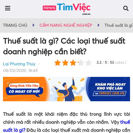
TRANG CHỦ
CẨM NANG NGHỀ NGHIỆP
Thuế suất là g
Thuế suất là gì? Các loại thuế suất
doanh nghiệp cần biết?
3.2
/
5
(
53
votes
)
Lại Phương Thúy
06/02/2020, 16:45
Thuế suất là một khái niệm đặc thù trong lĩnh vực tài
chính mà rất nhiều doanh nghiệp vẫn còn nhầm. Vậy
thuế
suất là gì?
Đâu là các loại thuế xuất mà doanh nghiệp cần