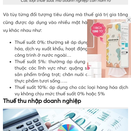
Các loại thuế suất mà doanh nghiệp cần nắm rõ
Và tùy từng đối tượng tiêu dùng mà thuế giá trị gia tăng
cũng được áp dụng vào nhiều mặt hàng sản phẩm, dịch
vụ khác nhau như:
Thuế suất 0%: thường sẽ áp dụng cho các loại hàng
hóa, dịch vụ xuất khẩu, hoạt động xây dựng, lắp đặt
công trình ở nước ngoài…
Thuế suất 5%: thường áp dụng cho các sản phẩm
thuộc các lĩnh vực như: quặng sản xuất phân bón,
sản phẩm trồng trọt; chăn nuôi chưa qua chế biến,
thực phẩm tươi sống…..
Thuế suất 10%: áp dụng cho các loại hàng hóa dịch
vụ không chịu mức thuế suất 0% hoặc 5%
Thuế thu nhập doanh nghiệp