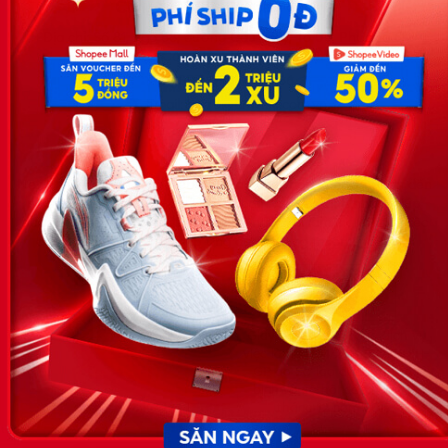
Công ty TNHH Eyeplus Online
Địa chỉ: Số 81, ngõ 68, đường Cầu Giấy, Tổ 05, Phường Quan
Hoa, Quận Cầu Giấy, TP Hà Nội, Việt Nam
SĐT: 0981 448 766
Email:
hotro@timviec.com.vn
VỀ CHÚNG TÔI
News.timviec.com.vn là website cung cấp thông tin liên quan đến
nhân sự, nghề nghiệp do Timviec.com.vn vận hành nhằm giúp
doanh nghiệp, nhân sự tuyển dụng, người đi làm, người tìm việc
cập nhật thông tin và đáp ứng được mong muốn của mình.
KẾT NỐI
Giấy phép hoạt động dịch vụ
việc làm số 54/2019/SLĐTBXH-
GP do Sở lao động thương
binh và xã hội cấp ngày 30
tháng 12 năm 2019.